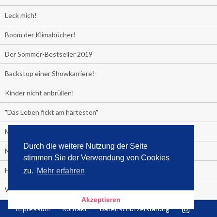
Leck mich!
Boom der Klimabücher!
Der Sommer-Bestseller 2019
Backstop einer Showkarriere!
Kinder nicht anbrüllen!
"Das Leben fickt am härtesten"
Media Control exklusiv:
Durch die weitere Nutzung der Seite
Negativzins
stimmen Sie der Verwendung von Cookies
Heute ist Tag des Malbuchs
zu.
Mehr erfahren
Welches Auto fahren Sie?
Akzeptieren
Impressum
Kontakt
Datenschutzerklärung
Media Control ermittelt: Das ist der Sommerhit 2019