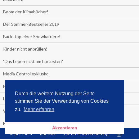
Boom der Klimabücher!
Der Sommer-Bestseller 2019
Backstop einer Showkarriere!
Kinder nicht anbrüllen!
"Das Leben fickt am härtesten"
Media Control exklusiv:
Negativzins
Durch die weitere Nutzung der Seite
Heute ist Tag des Malbuchs
stimmen Sie der Verwendung von Cookies
zu.
Mehr erfahren
Welches Auto fahren Sie?
Media Control ermittelt: Das ist der Sommerhit 2019
Akzeptieren
Impressum
Kontakt
Datenschutzerklärung
Rammstein, "Tatort" und ein Känguru an der Spitze