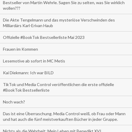
Bestseller von Martin Wehrle. Sagen Sie zu selten, was Sie wirklich
wollen???
Die Akte Tengelmann und das mysteriöse Verschwinden des
Milliardärs Karl-Erivan Haub
Offizielle #BookTok Bestsellerliste Mai 2023
Frauen im Kommen
Lesemotive ab sofort in MC Metis
Kai Diekmann: Ich war BILD
TikTok und Media Control veröffentlichen die erste offizielle
#BookTok Bestsellerliste
Noch wach?
Das ist eine Überraschung. Media Control weiß, ob Frau oder Mann
und hat auch die fünf meistverkauften Bücher in jeder Gruppe.
Nichts als die Wahrheit: Mein Leben mit Benedikt XVI