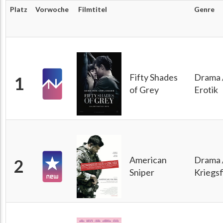
Platz
Vorwoche
Filmtitel
Genre
Fifty Shades
Drama 
1
of Grey
Erotik
American
Drama 
2
Sniper
Kriegsf