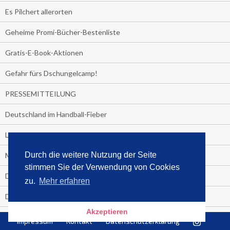
Es Pilchert allerorten
Geheime Promi-Bücher-Bestenliste
Gratis-E-Book-Aktionen
Gefahr fürs Dschungelcamp!
PRESSEMITTEILUNG
Deutschland im Handball-Fieber
Libri und Media Control verlängern Vertrag langfristig
Durch die weitere Nutzung der Seite
Medienquiz:
stimmen Sie der Verwendung von Cookies
Deutschlands Jahrescharts 2018
zu.
Mehr erfahren
Die TV-Quotenkönige 2018
Akzeptieren
KNV und Media Control verlängern vorzeitig Zusammenarbeit
Impressum
Kontakt
Datenschutzerklärung