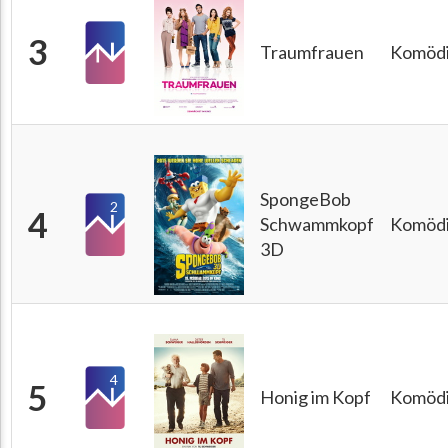
3
Traumfrauen
Komöd
SpongeBob
2
4
Schwammkopf
Komöd
3D
4
5
Honig im Kopf
Komöd