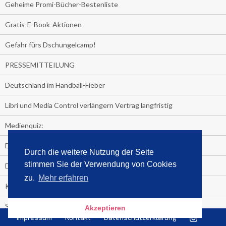
Geheime Promi-Bücher-Bestenliste
Gratis-E-Book-Aktionen
Gefahr fürs Dschungelcamp!
PRESSEMITTEILUNG
Deutschland im Handball-Fieber
Libri und Media Control verlängern Vertrag langfristig
Medienquiz:
Deutschlands Jahrescharts 2018
Durch die weitere Nutzung der Seite
stimmen Sie der Verwendung von Cookies
Die TV-Quotenkönige 2018
zu.
Mehr erfahren
KNV und Media Control verlängern vorzeitig Zusammenarbeit
STRENG VERTRAULICH
Akzeptieren
Impressum
Kontakt
Datenschutzerklärung