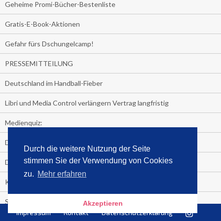
Geheime Promi-Bücher-Bestenliste
Gratis-E-Book-Aktionen
Gefahr fürs Dschungelcamp!
PRESSEMITTEILUNG
Deutschland im Handball-Fieber
Libri und Media Control verlängern Vertrag langfristig
Medienquiz:
Deutschlands Jahrescharts 2018
Durch die weitere Nutzung der Seite
stimmen Sie der Verwendung von Cookies
Die TV-Quotenkönige 2018
zu.
Mehr erfahren
KNV und Media Control verlängern vorzeitig Zusammenarbeit
STRENG VERTRAULICH
Akzeptieren
Impressum
Kontakt
Datenschutzerklärung