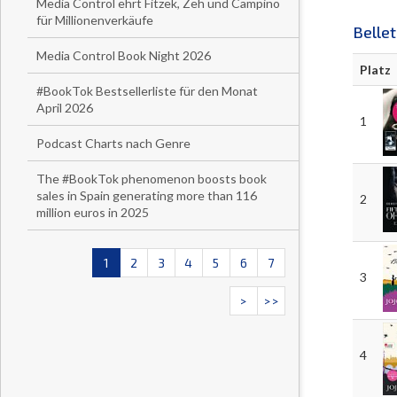
Media Control ehrt Fitzek, Zeh und Campino
für Millionenverkäufe
Belle
Media Control Book Night 2026
Platz
#BookTok Bestsellerliste für den Monat
April 2026
1
Podcast Charts nach Genre
The #BookTok phenomenon boosts book
sales in Spain generating more than 116
2
million euros in 2025
1
2
3
4
5
6
7
3
>
>>
4