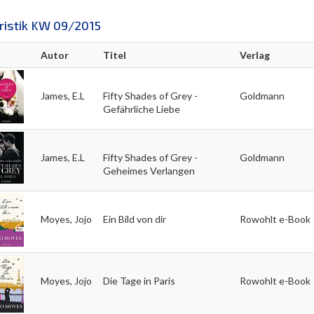
tristik KW 09/2015
Autor
Titel
Verlag
James, E.L
Fifty Shades of Grey -
Goldmann
Gefährliche Liebe
James, E.L
Fifty Shades of Grey -
Goldmann
Geheimes Verlangen
Moyes, Jojo
Ein Bild von dir
Rowohlt e-Book
Moyes, Jojo
Die Tage in Paris
Rowohlt e-Book