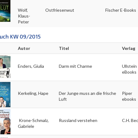
Wolf,
Ostfriesenwut
Fischer E-Books
Klaus-
Peter
uch KW 09/2015
Autor
Titel
Verlag
Enders, Giulia
Darm mit Charme
Ullstein
eBooks
Kerkeling, Hape
Der Junge muss an die frische
Piper
Luft
ebooks
Krone-Schmalz,
Russland verstehen
C.H. Be
Gabriele