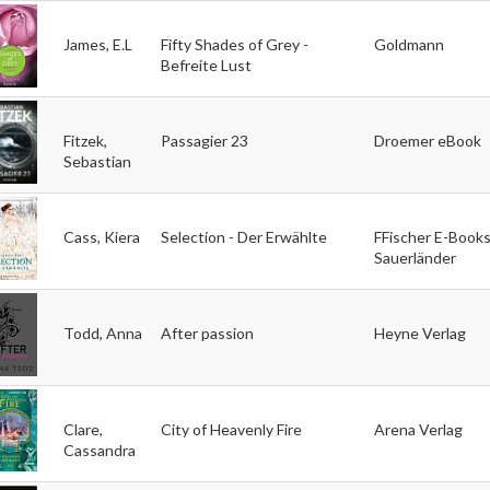
James, E.L
Fifty Shades of Grey -
Goldmann
Befreite Lust
Fitzek,
Passagier 23
Droemer eBook
Sebastian
Cass, Kiera
Selection - Der Erwählte
FFischer E-Books
Sauerländer
Todd, Anna
After passion
Heyne Verlag
Clare,
City of Heavenly Fire
Arena Verlag
Cassandra