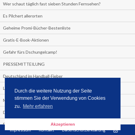
Wer schaut täglich fast sieben Stunden Fernsehen?
Es Pilchert allerorten
Geheime Promi-Bücher-Bestenliste
Gratis-E-Book-Aktionen
Gefahr fürs Dschungelcamp!
PRESSEMITTEILUNG
Deutschland im Handball-Fieber
Libri und Media Control verlängern Vertrag langfristig
Durch die weitere Nutzung der Seite
stimmen Sie der Verwendung von Cookies
Medienquiz:
zu.
Mehr erfahren
Deutschlands Jahrescharts 2018
Die TV-Quotenkönige 2018
Akzeptieren
Impressum
Kontakt
Datenschutzerklärung