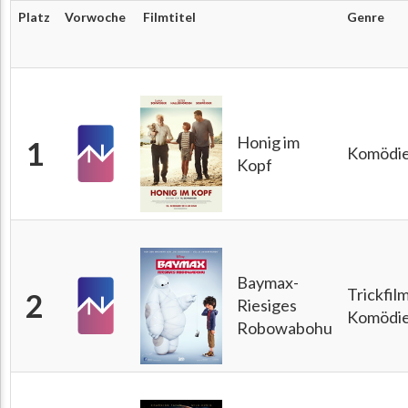
Platz
Vorwoche
Filmtitel
Genre
Honig im
1
Komödi
Kopf
Baymax-
Trickfil
2
Riesiges
Komödi
Robowabohu