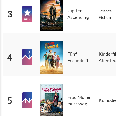
Jupiter
3
Science
Ascending
Fiction
3
Fünf
Kinderfi
4
Freunde 4
Abenteu
Frau Müller
5
Komödi
muss weg