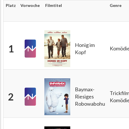
Platz
Vorwoche
Filmtitel
Genre
Honig im
1
Komödi
Kopf
Baymax-
Trickfil
2
Riesiges
Komödi
Robowabohu