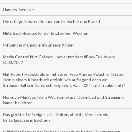
Hannes Jaenicke
Die erfolgreichsten Bücher von Liebscher und Bracht
NEU: Buch-Bestseller der letzten vier Wochen
Influencer manipulieren unsere Kinder
Media Control kürt Colleen Hoover mit dem #BookTok Award
Q.03/2022
Hat Robert Habeck, als er mit seiner Frau Andrea Paluch im letzten
Jahr in einem Kinderbuch erzählt, wie aufregend doch ein
Stromausfall sein kann, schon geahnt, was 2022 auf ihn zukommt??
Hörbuch-Markt auf dem Wachtumskurs: Download und Streaming
immer beliebter
Das größte TV-Ereignis aller Zeiten, aber ihr Vermächtnis
hinterlässt sie in Büchern
Offizieller Partner der Dualen-Hochschule Baden-Württemberg