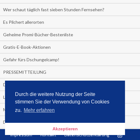
Wer schaut täglich fast sieben Stunden Fernsehen?
Es Pilchert allerorten
Geheime Promi-Bücher-Bestenliste
Gratis-E-Book-Aktionen
Gefahr fürs Dschungelcamp!
PRESSEMITTEILUNG
Deutschland im Handball-Fieber
Durch die weitere Nutzung der Seite
Libri und Media Control verlängern Vertrag langfristig
stimmen Sie der Verwendung von Cookies
Medienquiz:
zu.
Mehr erfahren
Deutschlands Jahrescharts 2018
Akzeptieren
Impressum
Kontakt
Datenschutzerklärung
Die TV-Quotenkönige 2018