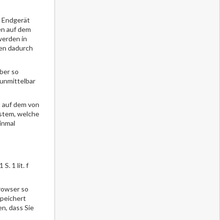
n Endgerät
en auf dem
werden in
nen dadurch
ber so
unmittelbar
m auf dem von
ystem, welche
inmal
. 1 lit. f
rowser so
speichert
n, dass Sie