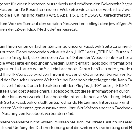
ngebot für einen breiteren Nutzerkreis und erhöhen den Bekanntheitsgr
utzen für die Besucher unserer Webseite wie auch der werbliche Zweck
die Plug-ins sind gemäß Art. 6 Abs. 1 S. 1 lit. f DSGVO gerechtfertigt.
hen Vorschriften auf den sozialen Netzwerken obliegt dem jeweiligen An
men der „Zwei-Klick-Methode“ eingesetzt.
um Ihnen einen einfachen Zugang zu unserer Facebook Seite zu ermögli
 nutzen. Dabei verwenden wir auch den „LIKE“ oder „TEILEN“ -Button. D
ten so integriert, dass bei deren Aufruf Daten der Webseitenbesucher 
 die Webseite eingebunden werden. Damit erhält Facebook Informatione
fgerufen hat, auch wenn Sie kein Facebook-Konto besitzen oder gerade n
l Ihre IP-Adresse wird von Ihrem Browser direkt an einen Server von F
end des Besuchs unserer Webseite bei Facebook eingeloggt sein, kann 
o verbinden. Durch Interaktion mit den Plugins „LIKE“ oder „TEILEN“ -
ittelt und dort gespeichert. Facebook nutzt diese Informationen durch
rüber hinaus verwendet Facebook die Informationen zur Werbung, Mar
k Seite. Facebook erstellt entsprechende Nutzungs-, Interessen- und
lendeten Werbeanzeigen auszuwerten, Ihre Aktivitäten anderen Faceboo
der Nutzung von Facebook verbunden sind.
unsere Webseite nicht wollen, müssen Sie sich vor Ihrem Besuch unser
eck und Umfang der Datenerhebung und die weitere Verarbeitung und 