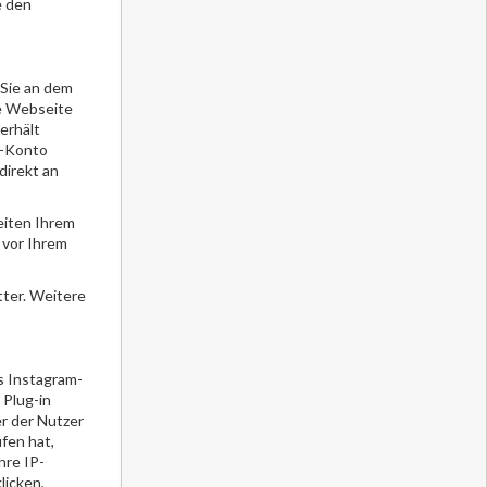
e den
 Sie an dem
ie Webseite
erhält
r-Konto
direkt an
eiten Ihrem
 vor Ihrem
tter. Weitere
s Instagram-
 Plug-in
er der Nutzer
fen hat,
hre IP-
licken,