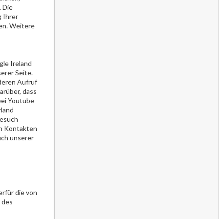
 Die
 Ihrer
en. Weitere
gle Ireland
erer Seite.
 deren Aufruf
arüber, dass
bei Youtube
rland
Besuch
en Kontakten
uch unserer
erfür die von
 des