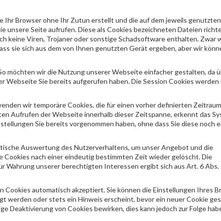
ie Ihr Browser ohne Ihr Zutun erstellt und die auf dem jeweils genutzte
ie unsere Seite aufrufen. Diese als Cookies bezeichneten Dateien richt
h keine Viren, Trojaner oder sonstige Schadsoftware enthalten. Zwar 
 dass sie sich aus dem von Ihnen genutzten Gerät ergeben, aber wir kön
o möchten wir die Nutzung unserer Webseite einfacher gestalten, da ü
er Webseite Sie bereits aufgerufen haben. Die Session Cookies werden 
nden wir temporäre Cookies, die für einen vorher definierten Zeitrau
en Aufrufen der Webseite innerhalb dieser Zeitspanne, erkennt das S
nstellungen Sie bereits vorgenommen haben, ohne dass Sie diese noch e
stische Auswertung des Nutzerverhaltens, um unser Angebot und die
ie Cookies nach einer eindeutig bestimmten Zeit wieder gelöscht. Die
 Wahrung unserer berechtigten Interessen ergibt sich aus Art. 6 Abs. 1 S
 Cookies automatisch akzeptiert. Sie können die Einstellungen Ihres B
gt werden oder stets ein Hinweis erscheint, bevor ein neuer Cookie ge
ige Deaktivierung von Cookies bewirken, dies kann jedoch zur Folge habe