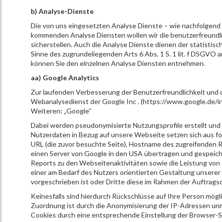
b) Analyse-Dienste
Die von uns eingesetzten Analyse Dienste – wie nachfolgend er
kommenden Analyse Diensten wollen wir die benutzerfreundli
sicherstellen. Auch die Analyse Dienste dienen der statistis
Sinne des zugrundeliegenden Arts 6 Abs. 1 S. 1 lit. f DSGV
können Sie den einzelnen Analyse Diensten entnehmen.
aa) Google Analytics
Zur laufenden Verbesserung der Benutzerfreundlichkeit und d
Webanalysedienst der Google Inc . (https://www.google.de/i
Weiteren: „Google“
Dabei werden pseudonymisierte Nutzungsprofile erstellt und 
Nutzerdaten in Bezug auf unsere Webseite setzen sich aus 
URL (die zuvor besuchte Seite), Hostname des zugreifenden R
einen Server von Google in den USA übertragen und gespeic
Reports zu den Webseitenaktivitäten sowie die Leistung v
einer am Bedarf des Nutzers orientierten Gestaltung unserer 
vorgeschrieben ist oder Dritte diese im Rahmen der Auftrags
Keinesfalls sind hierdurch Rückschlüsse auf Ihre Person mögl
Zuordnung ist durch die Anonymisierung der IP-Adressen unmög
Cookies durch eine entsprechende Einstellung der Browser-So