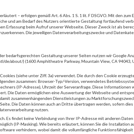
läutert – erfolgen gemäß Art. 6 Abs. 1 S. 1 lit. F DSGVO. Mit den zum 
che und am Bedarf des Nutzers orientierte Gestaltung fortlaufend ver
chen Erfassung beim Aufruf unserer Webseite. Dieser Zweck ist als berec
O anzuerkennen. Die jeweiligen Datenverarbeitungszwecke und Datenkate
er bedarfsgerechten Gestaltung unserer Seiten nutzen wir Google Anal
ntl/de/about/) (1600 Amphitheatre Parkway, Mountain View, CA 94043, 
Cookies (siehe unter Ziff. 3a) verwendet. Die durch den Cookie erzeugt
folgenden zusammen: Browser-Typ/-Version, verwendetes Betriebssystem
echners (IP-Adresse), Uhrzeit der Serveranfrage. Diese Informationen
hert. Die Daten ermöglichen eine Auswertung der Webseite und entsp
on damit zusammenhängenden Dienstleistungen zu Marktforschungszwe
Seite. Die Daten können auch an Dritte übertragen werden, sofern dies 
datenverarbeitung nutzen.
ich. Es findet keine Verbindung von Ihrer IP-Adresse mit anderen Daten 
lich (IP-Masking). Wie bereits erläutert, können Sie die Installation a
ftware verhindern, wobei damit die vollumfängliche Funktionsfähigkeit