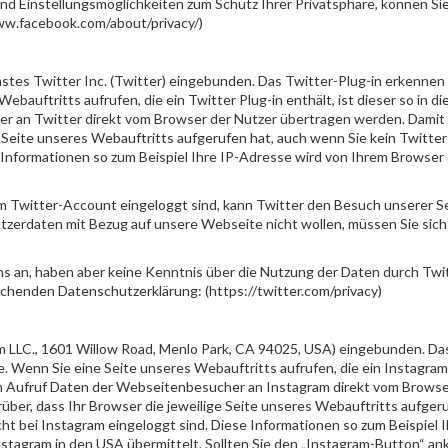
d Einstellungsmöglichkeiten zum Schutz Ihrer Privatsphäre, können Si
w.facebook.com/about/privacy/)
nstes Twitter Inc. (Twitter) eingebunden. Das Twitter-Plug-in erkennen
bauftritts aufrufen, die ein Twitter Plug-in enthält, ist dieser so in d
er an Twitter direkt vom Browser der Nutzer übertragen werden. Damit 
e Seite unseres Webauftritts aufgerufen hat, auch wenn Sie kein Twitte
e Informationen so zum Beispiel Ihre IP-Adresse wird von Ihrem Browser 
rem Twitter-Account eingeloggt sind, kann Twitter den Besuch unserer S
tzerdaten mit Bezug auf unsere Webseite nicht wollen, müssen Sie sich
ns an, haben aber keine Kenntnis über die Nutzung der Daten durch Twi
echenden Datenschutzerklärung: (https://twitter.com/privacy)
am LLC., 1601 Willow Road, Menlo Park, CA 94025, USA) eingebunden. Da
. Wenn Sie eine Seite unseres Webauftritts aufrufen, die ein Instagram
deren Aufruf Daten der Webseitenbesucher an Instagram direkt vom Brows
ber, dass Ihr Browser die jeweilige Seite unseres Webauftritts aufgeru
t bei Instagram eingeloggt sind. Diese Informationen so zum Beispiel I
stagram in den USA übermittelt. Sollten Sie den „Instagram-Button“ ank