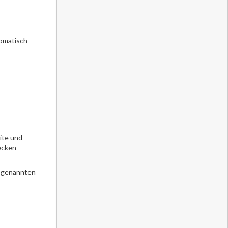
omatisch
ite und
ecken
en genannten