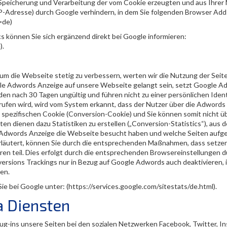
 Speicherung und Verarbeitung der vom Cookie erzeugten und aus Ihrer
IP-Adresse) durch Google verhindern, in dem Sie folgenden Browser Ad
=de)
können Sie sich ergänzend direkt bei Google informieren:
).
um die Webseite stetig zu verbessern, werten wir die Nutzung der Seite
ogle Adwords Anzeige auf unsere Webseite gelangt sein, setzt Google A
den nach 30 Tagen ungültig und führen nicht zu einer persönlichen Ident
erufen wird, wird vom System erkannt, dass der Nutzer über die Adwords
spezifischen Cookie (Conversion-Cookie) und Sie können somit nicht üb
n dienen dazu Statistiken zu erstellen („Conversion-Statistics“), aus 
 Adwords Anzeige die Webseite besucht haben und welche Seiten aufg
 erläutert, können Sie durch die entsprechenden Maßnahmen, dass setze
n teil. Dies erfolgt durch die entsprechenden Browsereinstellungen d
versions Trackings nur in Bezug auf Google Adwords auch deaktivieren, 
en.
ie bei Google unter: (https://services.google.com/sitestats/de.html).
a Diensten
ug-ins unsere Seiten bei den sozialen Netzwerken Facebook, Twitter, I