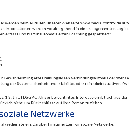
er werden beim Aufrufen unserer Webseite www.media-control.de aut
ese Informationen werden vorübergehend in einem sogenannten Logfile
n erfasst und bis zur automatisierten Löschung gespeichert:
),
es
ur Gewährleistung eines reibungslosen Verbindungsaufbaus der Webse
ung der Systemsicherheit und -stabilität oder rein administrativen Zw
s. 1 S. 1 lit. f DSGVO. Unser berechtigtes Interesse ergibt sich aus d
klich nicht, um Rückschlüsse auf Ihre Person zu ziehen.
, soziale Netzwerke
lysedienste ein. Darüber hinaus nutzen wir soziale Netzwerke.