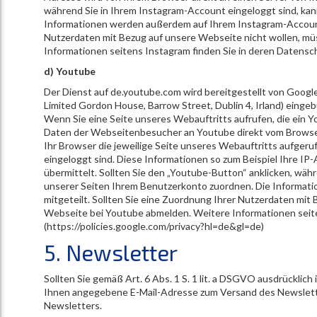
während Sie in Ihrem Instagram-Account eingeloggt sind, ka
Informationen werden außerdem auf Ihrem Instagram-Account 
Nutzerdaten mit Bezug auf unsere Webseite nicht wollen, mü
Informationen seitens Instagram finden Sie in deren Datens
d) Youtube
Der Dienst auf de.youtube.com wird bereitgestellt von Google
Limited Gordon House, Barrow Street, Dublin 4, Irland) eing
Wenn Sie eine Seite unseres Webauftritts aufrufen, die ein You
Daten der Webseitenbesucher an Youtube direkt vom Browser
Ihr Browser die jeweilige Seite unseres Webauftritts aufger
eingeloggt sind. Diese Informationen so zum Beispiel Ihre IP
übermittelt. Sollten Sie den „Youtube-Button“ anklicken, wä
unserer Seiten Ihrem Benutzerkonto zuordnen. Die Informa
mitgeteilt. Sollten Sie eine Zuordnung Ihrer Nutzerdaten mit
Webseite bei Youtube abmelden. Weitere Informationen seite
(https://policies.google.com/privacy?hl=de&gl=de)
5. Newsletter
Sollten Sie gemäß Art. 6 Abs. 1 S. 1 lit. a DSGVO ausdrücklic
Ihnen angegebene E-Mail-Adresse zum Versand des Newslette
Newsletters.