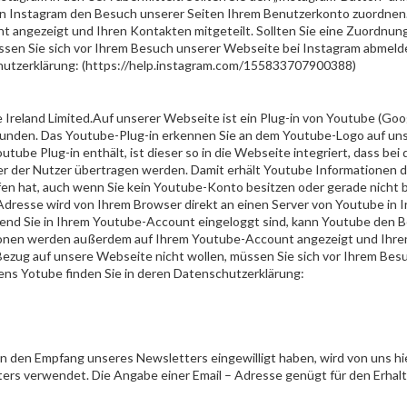
nn Instagram den Besuch unserer Seiten Ihrem Benutzerkonto zuordnen.
angezeigt und Ihren Kontakten mitgeteilt. Sollten Sie eine Zuordnung
ssen Sie sich vor Ihrem Besuch unserer Webseite bei Instagram abmeld
chutzerklärung: (https://help.instagram.com/155833707900388)
 Ireland Limited.Auf unserer Webseite ist ein Plug-in von Youtube (Goo
ebunden. Das Youtube-Plug-in erkennen Sie an dem Youtube-Logo auf uns
tube Plug-in enthält, ist dieser so in die Webseite integriert, dass bei
 der Nutzer übertragen werden. Damit erhält Youtube Informationen d
ufen hat, auch wenn Sie kein Youtube-Konto besitzen oder gerade nicht 
-Adresse wird von Ihrem Browser direkt an einen Server von Youtube in I
hrend Sie in Ihrem Youtube-Account eingeloggt sind, kann Youtube den 
tionen werden außerdem auf Ihrem Youtube-Account angezeigt und Ihr
 Bezug auf unsere Webseite nicht wollen, müssen Sie sich vor Ihrem Bes
ns Yotube finden Sie in deren Datenschutzerklärung:
h in den Empfang unseres Newsletters eingewilligt haben, wird von uns hi
rs verwendet. Die Angabe einer Email – Adresse genügt für den Erhalt