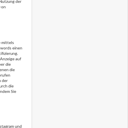
 Nutzung der
d-on
 mittels
dwords einen
ifizierung.
 Anzeige auf
er die
denen die
erufen
n der
urch die
indem Sie
nstagram und