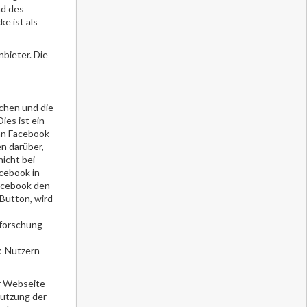
ad des
e ist als
bieter. Die
chen und die
ies ist ein
an Facebook
n darüber,
icht bei
acebook in
Facebook den
Button, wird
kforschung
k-Nutzern
er Webseite
Nutzung der