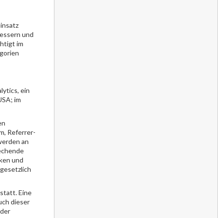
Einsatz
bessern und
htigt im
gorien
ytics, ein
USA; im
en
, Referrer-
 werden an
rechende
cken und
gesetzlich
statt. Eine
uch dieser
 der