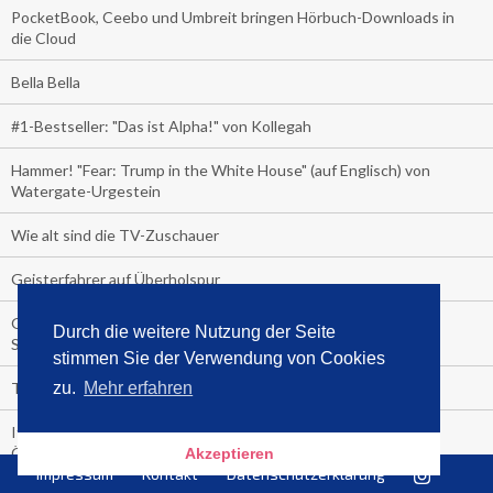
PocketBook, Ceebo und Umbreit bringen Hörbuch-Downloads in
die Cloud
Bella Bella
#1-Bestseller: "Das ist Alpha!" von Kollegah
Hammer! "Fear: Trump in the White House" (auf Englisch) von
Watergate-Urgestein
Wie alt sind die TV-Zuschauer
Geisterfahrer auf Überholspur
Gegen Einsamkeit: Single-Haushalte schauen täglich fast 6
Durch die weitere Nutzung der Seite
Stunden TV
stimmen Sie der Verwendung von Cookies
TV-Quote:
zu.
Mehr erfahren
Italienisches Kochbuch schießt auf Nummer 1 in Deutschland,
Österreich und Schweiz
Akzeptieren
Impressum
Kontakt
Datenschutzerklärung