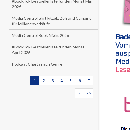
#BookTok Bestsellerliste für den Monat Mai
2026
Media Control ehrt Fitzek, Zeh und Campino
für Millionenverkäufe
Bade
Media Control Book Night 2026
Vom 
#BookTok Bestsellerliste für den Monat
ausp
April 2026
Medi
Podcast Charts nach Genre
Les
1
2
3
4
5
6
7
>
>>