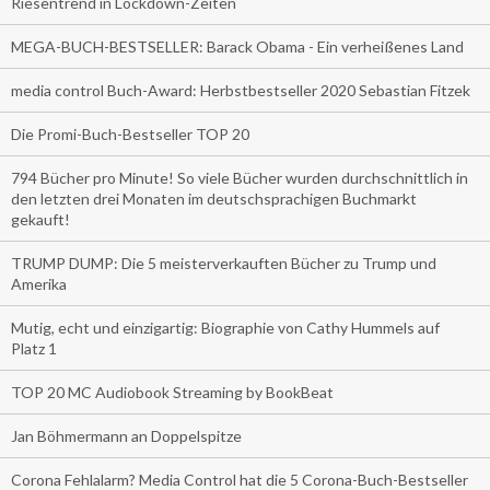
Riesentrend in Lockdown-Zeiten
MEGA-BUCH-BESTSELLER: Barack Obama - Ein verheißenes Land
media control Buch-Award: Herbstbestseller 2020 Sebastian Fitzek
Die Promi-Buch-Bestseller TOP 20
794 Bücher pro Minute! So viele Bücher wurden durchschnittlich in
den letzten drei Monaten im deutschsprachigen Buchmarkt
gekauft!
TRUMP DUMP: Die 5 meisterverkauften Bücher zu Trump und
Amerika
Mutig, echt und einzigartig: Biographie von Cathy Hummels auf
Platz 1
TOP 20 MC Audiobook Streaming by BookBeat
Jan Böhmermann an Doppelspitze
Corona Fehlalarm? Media Control hat die 5 Corona-Buch-Bestseller