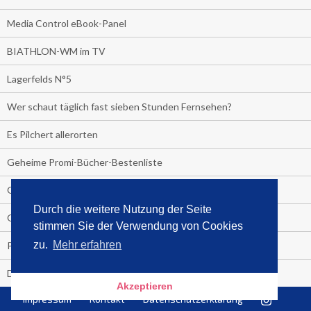
Media Control eBook-Panel
BIATHLON-WM im TV
Lagerfelds N°5
Wer schaut täglich fast sieben Stunden Fernsehen?
Es Pilchert allerorten
Geheime Promi-Bücher-Bestenliste
Gratis-E-Book-Aktionen
Durch die weitere Nutzung der Seite
Gefahr fürs Dschungelcamp!
stimmen Sie der Verwendung von Cookies
zu.
Mehr erfahren
PRESSEMITTEILUNG
Deutschland im Handball-Fieber
Akzeptieren
Impressum
Kontakt
Datenschutzerklärung
Libri und Media Control verlängern Vertrag langfristig