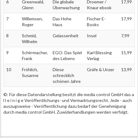
6
Greenwald,
Die globale
Droemer /
17,99
Glenn
Überwachung
Knaur ebook
7
Willemsen,
Das Hohe
Fischer E-
17,99
Roger
Haus
Books
8
Schmid,
Gelassenheit
Insel
7,99
Wilhelm
9
Schirrmacher,
EGO: Das Spiel
Karl Blessing
15,99
Frank
des Lebens
Verlag
10
Fröhlich,
Diese
Gräfe & Unzer
13,99
Susanne
schrecklich
schönen Jahre
©: Für diese Datendarstellung besitzt die media control GmbH das a
l l e i n i g e Veröffentlichungs- und Vermarktungsrecht. Jede - auch
auszugsweise - Veröffentlichung dazu bedarf der Genehmigung
durch media control GmbH. Zuwiderhandlungen werden verfolgt.