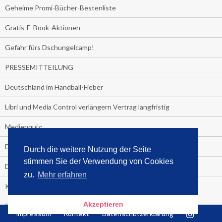
Geheime Promi-Bücher-Bestenliste
Gratis-E-Book-Aktionen
Gefahr fürs Dschungelcamp!
PRESSEMITTEILUNG
Deutschland im Handball-Fieber
Libri und Media Control verlängern Vertrag langfristig
Medienquiz:
Deutschlands Jahrescharts 2018
Durch die weitere Nutzung der Seite
stimmen Sie der Verwendung von Cookies
Die TV-Quotenkönige 2018
zu.
Mehr erfahren
KNV und Media Control verlängern vorzeitig Zusammenarbeit
Akzeptieren
STRENG VERTRAULICH
Impressum
Kontakt
Datenschutzerklärung