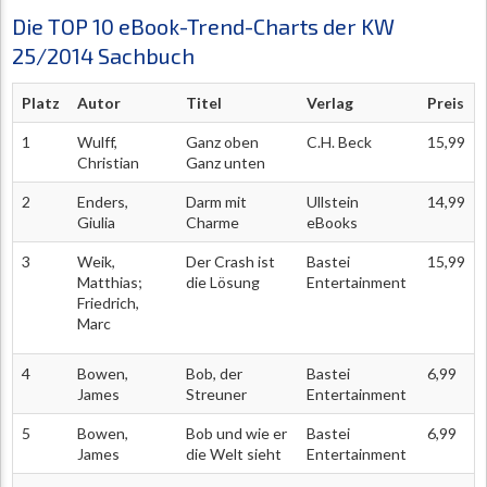
Die TOP 10 eBook-Trend-Charts der KW
25/2014 Sachbuch
Platz
Autor
Titel
Verlag
Preis
1
Wulff,
Ganz oben
C.H. Beck
15,99
Christian
Ganz unten
2
Enders,
Darm mit
Ullstein
14,99
Giulia
Charme
eBooks
3
Weik,
Der Crash ist
Bastei
15,99
Matthias;
die Lösung
Entertainment
Friedrich,
Marc
4
Bowen,
Bob, der
Bastei
6,99
James
Streuner
Entertainment
5
Bowen,
Bob und wie er
Bastei
6,99
James
die Welt sieht
Entertainment