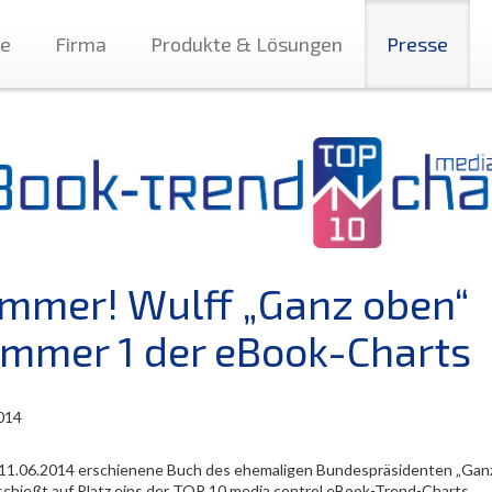
te
Firma
Produkte & Lösungen
Presse
mmer! Wulff „Ganz oben“
mmer 1 der eBook-Charts
014
11.06.2014 erschienene Buch des ehemaligen Bundespräsidenten „Gan
schießt auf Platz eins der TOP 10 media control eBook-Trend-Charts.