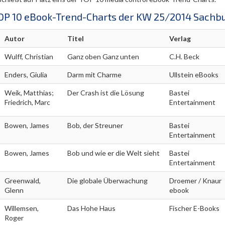
OP 10 eBook-Trend-Charts der KW 25/2014 Sachb
Autor
Titel
Verlag
Wulff, Christian
Ganz oben Ganz unten
C.H. Beck
Enders, Giulia
Darm mit Charme
Ullstein eBooks
Weik, Matthias;
Der Crash ist die Lösung
Bastei
Friedrich, Marc
Entertainment
Bowen, James
Bob, der Streuner
Bastei
Entertainment
Bowen, James
Bob und wie er die Welt sieht
Bastei
Entertainment
Greenwald,
Die globale Überwachung
Droemer / Knaur
Glenn
ebook
Willemsen,
Das Hohe Haus
Fischer E-Books
Roger