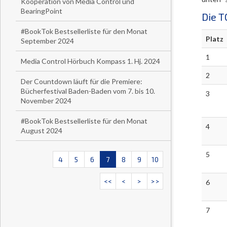
Kooperation von Media Control und
BearingPoint
Die T
#BookTok Bestsellerliste für den Monat
Platz
September 2024
1
Media Control Hörbuch Kompass 1. Hj. 2024
2
Der Countdown läuft für die Premiere:
Bücherfestival Baden-Baden vom 7. bis 10.
3
November 2024
#BookTok Bestsellerliste für den Monat
4
August 2024
5
4
5
6
7
8
9
10
<<
<
>
>>
6
7