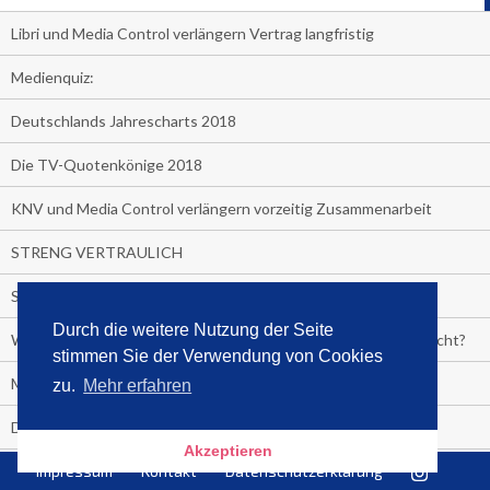
Libri und Media Control verlängern Vertrag langfristig
Medienquiz:
Deutschlands Jahrescharts 2018
Die TV-Quotenkönige 2018
KNV und Media Control verlängern vorzeitig Zusammenarbeit
STRENG VERTRAULICH
Streaming verändert TV?
Durch die weitere Nutzung der Seite
Welcher TV-Sender hat seine Marktanteile seit 2013 vervierfacht?
stimmen Sie der Verwendung von Cookies
Michelle for President!
zu.
Mehr erfahren
Das gruseligste Buch aller Zeiten
Akzeptieren
Promi-Biografien
Impressum
Kontakt
Datenschutzerklärung