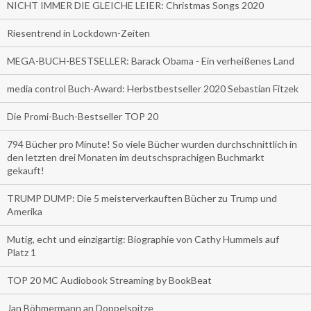
NICHT IMMER DIE GLEICHE LEIER: Christmas Songs 2020
Riesentrend in Lockdown-Zeiten
MEGA-BUCH-BESTSELLER: Barack Obama - Ein verheißenes Land
media control Buch-Award: Herbstbestseller 2020 Sebastian Fitzek
Die Promi-Buch-Bestseller TOP 20
794 Bücher pro Minute! So viele Bücher wurden durchschnittlich in
den letzten drei Monaten im deutschsprachigen Buchmarkt
gekauft!
TRUMP DUMP: Die 5 meisterverkauften Bücher zu Trump und
Amerika
Mutig, echt und einzigartig: Biographie von Cathy Hummels auf
Platz 1
TOP 20 MC Audiobook Streaming by BookBeat
Jan Böhmermann an Doppelspitze