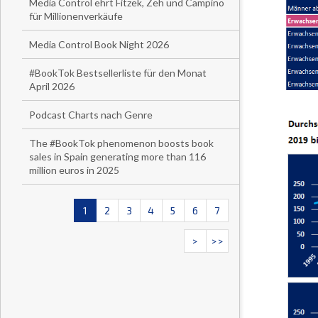
Media Control ehrt Fitzek, Zeh und Campino
für Millionenverkäufe
Media Control Book Night 2026
#BookTok Bestsellerliste für den Monat
April 2026
Podcast Charts nach Genre
The #BookTok phenomenon boosts book
sales in Spain generating more than 116
million euros in 2025
1
2
3
4
5
6
7
>
>>