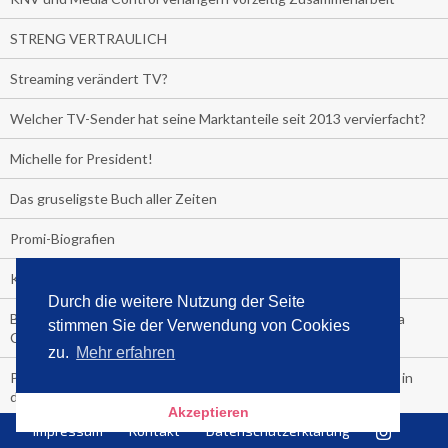
STRENG VERTRAULICH
Streaming verändert TV?
Welcher TV-Sender hat seine Marktanteile seit 2013 vervierfacht?
Michelle for President!
Das gruseligste Buch aller Zeiten
Promi-Biografien
Kerkeling erhält Spitzenfeder für meistverkauftes Buch
Durch die weitere Nutzung der Seite
Börsenverein und MVB verlängern vorzeitig Verträge mit Media
stimmen Sie der Verwendung von Cookies
Control bis 2024
zu.
Mehr erfahren
PocketBook, Ceebo und Umbreit bringen Hörbuch-Downloads in
die Cloud
Akzeptieren
Impressum
Kontakt
Datenschutzerklärung
Bella Bella