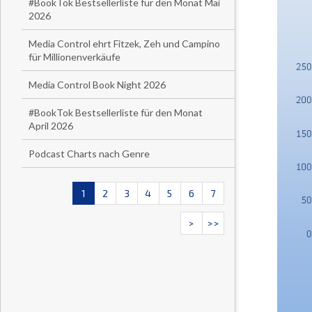
#BookTok Bestsellerliste für den Monat Mai
2026
Media Control ehrt Fitzek, Zeh und Campino
für Millionenverkäufe
Media Control Book Night 2026
#BookTok Bestsellerliste für den Monat
April 2026
Podcast Charts nach Genre
1
2
3
4
5
6
7
>
>>