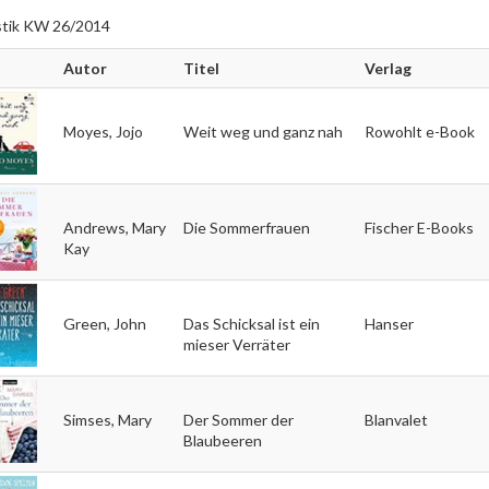
istik KW 26/2014
Autor
Titel
Verlag
Moyes, Jojo
Weit weg und ganz nah
Rowohlt e-Book
Andrews, Mary
Die Sommerfrauen
Fischer E-Books
Kay
Green, John
Das Schicksal ist ein
Hanser
mieser Verräter
Simses, Mary
Der Sommer der
Blanvalet
Blaubeeren