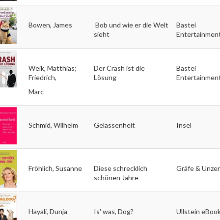
Bowen, James
Bob und wie er die Welt
Bastei
sieht
Entertainmen
Weik, Matthias;
Der Crash ist die
Bastei
Friedrich,
Lösung
Entertainmen
Marc
Schmid, Wilhelm
Gelassenheit
Insel
Fröhlich, Susanne
Diese schrecklich
Gräfe & Unzer
schönen Jahre
Hayali, Dunja
Is' was, Dog?
Ullstein eBoo