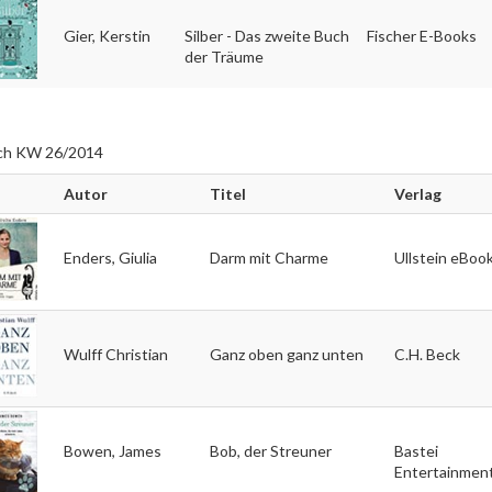
Gier, Kerstin
Silber - Das zweite Buch
Fischer E-Books
der Träume
ch KW 26/2014
Autor
Titel
Verlag
Enders, Giulia
Darm mit Charme
Ullstein eBoo
Wulff Christian
Ganz oben ganz unten
C.H. Beck
Bowen, James
Bob, der Streuner
Bastei
Entertainmen