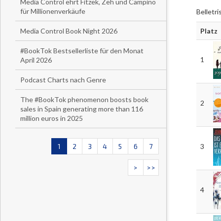
Media Control ehrt Fitzek, Zeh und Campino
für Millionenverkäufe
Belletr
Platz
Media Control Book Night 2026
#BookTok Bestsellerliste für den Monat
1
April 2026
Podcast Charts nach Genre
The #BookTok phenomenon boosts book
2
sales in Spain generating more than 116
million euros in 2025
3
1
2
3
4
5
6
7
>
>>
4