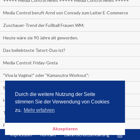
+++++ Media Control News +++++ Media Control News +++++
Media Control beruft Arnd von Conrady zum Leiter E-Commerce
Zuschauer-Trend der Fußball Frauen WM:
Heute wäre sie 90 Jahre alt geworden.
Das beliebteste Tatort-Duo ist?
Media Control: Friday-Greta
"Viva la Vagina!" oder "Kamasutra Workout":
Senna Gammour erhält Spitzenfeder für meistverkauftes Buch
Durch die weitere Nutzung der Seite
Heute ist Welttag des Buches!
stimmen Sie der Verwendung von Cookies
zu.
Mehr erfahren
TV-Marktanteile auf einen Blick
Fußball TV-Quoten:
Akzeptieren
Impressum
Kontakt
Datenschutzerklärung
Sensationell!