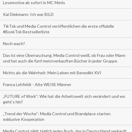
Lesemotive ab sofort in MC Metis
Kai Diekmann: Ich war BILD
TikTok und Media Control veröffentlichen die erste offizielle
#BookTok Bestsellerliste
Noch wach?
Das ist eine Überraschung. Media Control weiß, ob Frau oder Mann
und hat auch die fünf meistverkauften Bücher in jeder Gruppe.
Nichts als die Wahrheit: Mein Leben mit Benedikt XVI
Franca Lehfeldt - Alte WEISE Männer
„FUTURE of Work”: Wie hat die Arbeitswelt sich verändert und wo
geht’s hin?
„Trend der Woche“: Media Control und Brandplace starten
exklusive Kooperation
Media Control zählt täglich jedes Buch, das in Deutschland verkauft