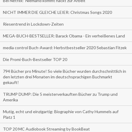
Bei Netflix: 'Niemand kommt nackt zur Arbeit'
NICHT IMMER DIE GLEICHE LEIER: Christmas Songs 2020
Riesentrend in Lockdown-Zeiten
MEGA-BUCH-BESTSELLER: Barack Obama - Ein verheißenes Land
media control Buch-Award: Herbstbestseller 2020 Sebastian Fitzek
Die Promi-Buch-Bestseller TOP 20
794 Bücher pro Minute! So viele Bücher wurden durchschnittlich in
den letzten drei Monaten im deutschsprachigen Buchmarkt
gekauft!
TRUMP DUMP: Die 5 meisterverkauften Bücher zu Trump und
Amerika
Mutig, echt und einzigartig: Biographie von Cathy Hummels auf
Platz 1
TOP 20 MC Audiobook Streaming by BookBeat