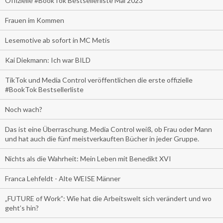
Offizielle #BookTok Bestsellerliste Mai 2023
Frauen im Kommen
Lesemotive ab sofort in MC Metis
Kai Diekmann: Ich war BILD
TikTok und Media Control veröffentlichen die erste offizielle
#BookTok Bestsellerliste
Noch wach?
Das ist eine Überraschung. Media Control weiß, ob Frau oder Mann
und hat auch die fünf meistverkauften Bücher in jeder Gruppe.
Nichts als die Wahrheit: Mein Leben mit Benedikt XVI
Franca Lehfeldt - Alte WEISE Männer
„FUTURE of Work”: Wie hat die Arbeitswelt sich verändert und wo
geht’s hin?