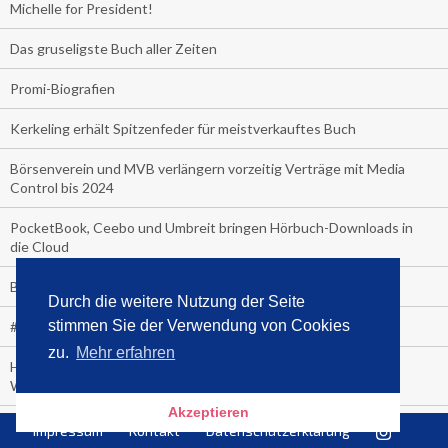
Michelle for President!
Das gruseligste Buch aller Zeiten
Promi-Biografien
Kerkeling erhält Spitzenfeder für meistverkauftes Buch
Börsenverein und MVB verlängern vorzeitig Verträge mit Media
Control bis 2024
PocketBook, Ceebo und Umbreit bringen Hörbuch-Downloads in
die Cloud
Bella Bella
Durch die weitere Nutzung der Seite
stimmen Sie der Verwendung von Cookies
#1-Bestseller: "Das ist Alpha!" von Kollegah
zu.
Mehr erfahren
Hammer! "Fear: Trump in the White House" (auf Englisch) von
Watergate-Urgestein
Akzeptieren
Wie alt sind die TV-Zuschauer
Impressum
Kontakt
Datenschutzerklärung