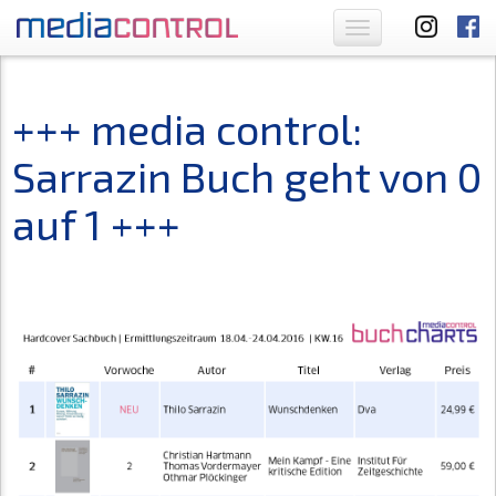
Toggle
navigation
+++ media control:
Sarrazin Buch geht von 0
auf 1 +++