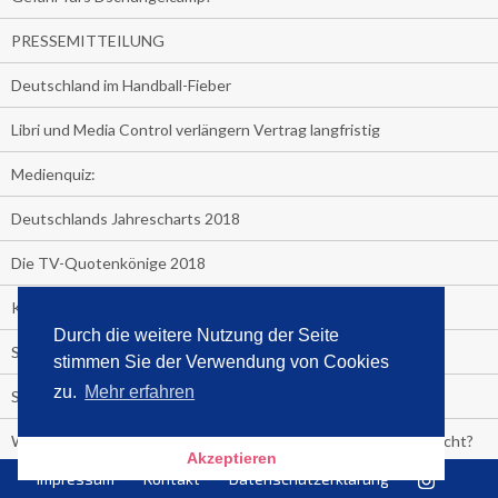
PRESSEMITTEILUNG
Deutschland im Handball-Fieber
Libri und Media Control verlängern Vertrag langfristig
Medienquiz:
Deutschlands Jahrescharts 2018
Die TV-Quotenkönige 2018
KNV und Media Control verlängern vorzeitig Zusammenarbeit
Durch die weitere Nutzung der Seite
STRENG VERTRAULICH
stimmen Sie der Verwendung von Cookies
zu.
Mehr erfahren
Streaming verändert TV?
Welcher TV-Sender hat seine Marktanteile seit 2013 vervierfacht?
Akzeptieren
Impressum
Kontakt
Datenschutzerklärung
Michelle for President!