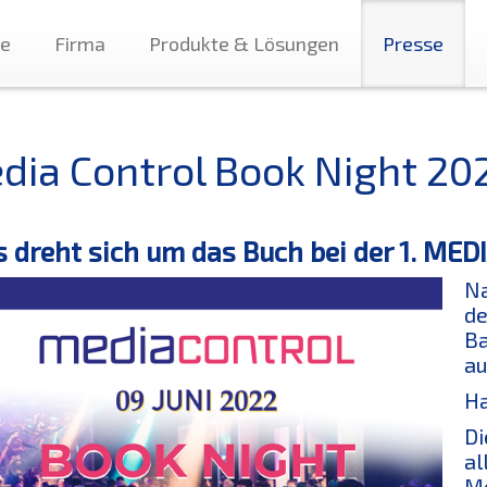
te
Firma
Produkte & Lösungen
Presse
dia Control Book Night 20
s dreht sich um das Buch bei der 1. M
Na
de
Ba
au
Ha
Di
al
Me