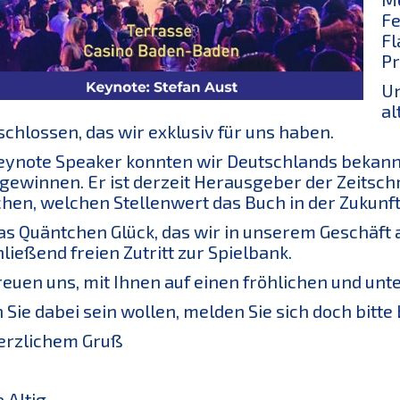
Fe
Fl
Pr
Un
al
chlossen, das wir exklusiv für uns haben.
eynote Speaker konnten wir Deutschlands bekannt
 gewinnen. Er ist derzeit Herausgeber der Zeitsc
hen, welchen Stellenwert das Buch in der Zukunf
as Quäntchen Glück, das wir in unserem Geschäft 
ließend freien Zutritt zur Spielbank.
reuen uns, mit Ihnen auf einen fröhlichen und un
Sie dabei sein wollen, melden Sie sich doch bitte b
erzlichem Gruß
e Altig