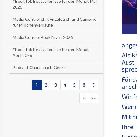
#BookTok Bestsellerliste für den Monat Mai
2026
Media Control ehrt Fitzek, Zeh und Campino
für Millionenverkäufe
Media Control Book Night 2026
anges
#BookTok Bestsellerliste für den Monat
Als K
April 2026
Aust,
Podcast Charts nach Genre
sprec
Für d
1
2
3
4
5
6
7
ansch
Wir f
>
>>
Wenn 
Mit h
Ihre
Ulrik