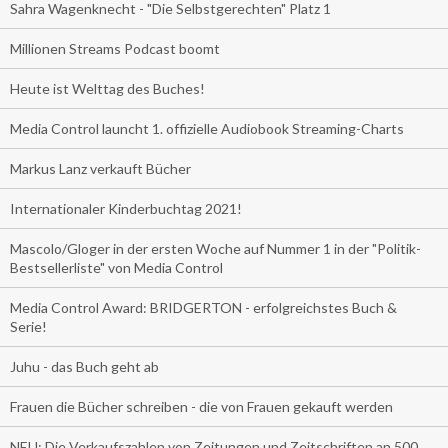
Sahra Wagenknecht - "Die Selbstgerechten" Platz 1
Millionen Streams Podcast boomt
Heute ist Welttag des Buches!
Media Control launcht 1. offizielle Audiobook Streaming-Charts
Markus Lanz verkauft Bücher
Internationaler Kinderbuchtag 2021!
Mascolo/Gloger in der ersten Woche auf Nummer 1 in der "Politik-
Bestsellerliste" von Media Control
Media Control Award: BRIDGERTON - erfolgreichstes Buch &
Serie!
Juhu - das Buch geht ab
Frauen die Bücher schreiben - die von Frauen gekauft werden
NEU: Die Verkaufszahlen von Zeitungen und Zeitschriften an 500