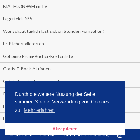
BIATHLON-WM im TV
Lagerfelds N°5
Wer schaut täglich fast sieben Stunden Fernsehen?
Es Pilchert allerorten
Geheime Promi-Bücher-Bestenliste
Gratis-E-Book-Aktionen
Gefahr fürs Dschungelcamp!
PRESSEMITTEILUNG
Durch die weitere Nutzung der Seite
stimmen Sie der Verwendung von Cookies
Deutschland im Handball-Fieber
zu.
Mehr erfahren
Libri und Media Control verlängern Vertrag langfristig
Akzeptieren
Medienquiz:
Impressum
Kontakt
Datenschutzerklärung