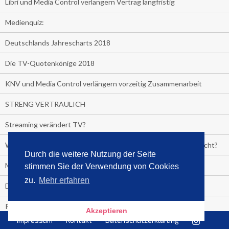
Libri und Media Control verlängern Vertrag langfristig
Medienquiz:
Deutschlands Jahrescharts 2018
Die TV-Quotenkönige 2018
KNV und Media Control verlängern vorzeitig Zusammenarbeit
STRENG VERTRAULICH
Streaming verändert TV?
Welcher TV-Sender hat seine Marktanteile seit 2013 vervierfacht?
Durch die weitere Nutzung der Seite
Michelle for President!
stimmen Sie der Verwendung von Cookies
zu.
Mehr erfahren
Das gruseligste Buch aller Zeiten
Promi-Biografien
Akzeptieren
Impressum
Kontakt
Datenschutzerklärung
Kerkeling erhält Spitzenfeder für meistverkauftes Buch