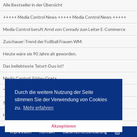
Alle Bestseller in der Übersicht
+++++ Media Control News +++++ Media Control News +++++
Media Control beruft Arnd von Conrady zum Leiter E-Commerce
Zuschauer-Trend der Fußball Frauen WM:
Heute wäre sie 90 Jahre alt geworden.
Das beliebteste Tatort-Duo ist?
Media Control: Friday-Greta
"Viva la Vagina!" oder "Kamasutra Workout":
Durch die weitere Nutzung der Seite
stimmen Sie der Verwendung von Cookies
Senna Gammour erhält Spitzenfeder für meistverkauftes Buch
zu.
Mehr erfahren
Heute ist Welttag des Buches!
Akzeptieren
TV-Marktanteile auf einen Blick
Impressum
Kontakt
Datenschutzerklärung