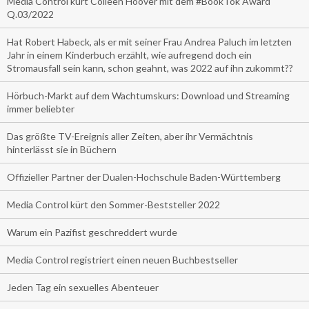
Media Control kürt Colleen Hoover mit dem #BookTok Award
Q.03/2022
Hat Robert Habeck, als er mit seiner Frau Andrea Paluch im letzten
Jahr in einem Kinderbuch erzählt, wie aufregend doch ein
Stromausfall sein kann, schon geahnt, was 2022 auf ihn zukommt??
Hörbuch-Markt auf dem Wachtumskurs: Download und Streaming
immer beliebter
Das größte TV-Ereignis aller Zeiten, aber ihr Vermächtnis
hinterlässt sie in Büchern
Offizieller Partner der Dualen-Hochschule Baden-Württemberg
Media Control kürt den Sommer-Beststeller 2022
Warum ein Pazifist geschreddert wurde
Media Control registriert einen neuen Buchbestseller
Jeden Tag ein sexuelles Abenteuer