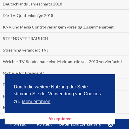
Deutschlands Jahrescharts 2018
Die TV-Quotenkönige 2018
KNV und Media Control verlängern vorzeitig Zusammenarbeit
STRENG VERTRAULICH
Streaming verändert TV?
Welcher TV-Sender hat seine Marktanteile seit 2013 vervierfacht?
Michelle for President!
Das gruseligste Buch aller Zeiten
Durch die weitere Nutzung der Seite
stimmen Sie der Verwendung von Cookies
Promi-Biografien
zu.
Mehr erfahren
Kerkeling erhält Spitzenfeder für meistverkauftes Buch
Akzeptieren
Börsenverein und MVB verlängern vorzeitig Verträge mit Media
Impressum
Kontakt
Datenschutzerklärung
Control bis 2024