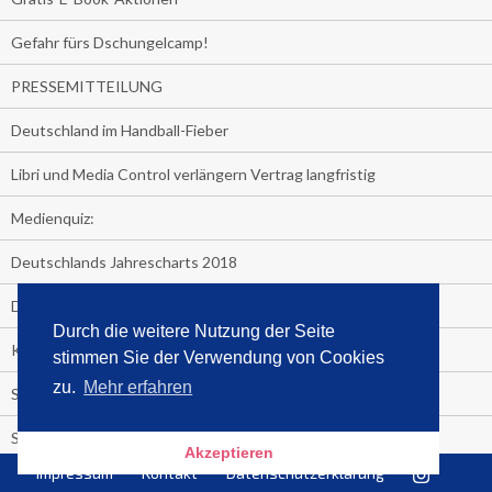
Gefahr fürs Dschungelcamp!
PRESSEMITTEILUNG
Deutschland im Handball-Fieber
Libri und Media Control verlängern Vertrag langfristig
Medienquiz:
Deutschlands Jahrescharts 2018
Die TV-Quotenkönige 2018
Durch die weitere Nutzung der Seite
KNV und Media Control verlängern vorzeitig Zusammenarbeit
stimmen Sie der Verwendung von Cookies
zu.
Mehr erfahren
STRENG VERTRAULICH
Streaming verändert TV?
Akzeptieren
Impressum
Kontakt
Datenschutzerklärung
Welcher TV-Sender hat seine Marktanteile seit 2013 vervierfacht?