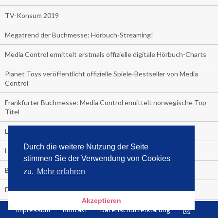
TV-Konsum 2019
Megatrend der Buchmesse: Hörbuch-Streaming!
Media Control ermittelt erstmals offizielle digitale Hörbuch-Charts
Planet Toys veröffentlicht offizielle Spiele-Bestseller von Media
Control
Frankfurter Buchmesse: Media Control ermittelt norwegische Top-
Titel
Leichtathletik-WM im TV
Durch die weitere Nutzung der Seite
Leck mich!
stimmen Sie der Verwendung von Cookies
Boom der Klimabücher!
zu.
Mehr erfahren
Der Sommer-Bestseller 2019
Akzeptieren
Backstop einer Showkarriere!
Impressum
Kontakt
Datenschutzerklärung