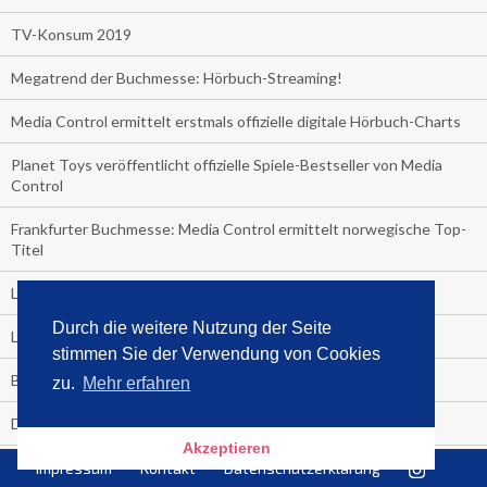
TV-Konsum 2019
Megatrend der Buchmesse: Hörbuch-Streaming!
Media Control ermittelt erstmals offizielle digitale Hörbuch-Charts
Planet Toys veröffentlicht offizielle Spiele-Bestseller von Media
Control
Frankfurter Buchmesse: Media Control ermittelt norwegische Top-
Titel
Leichtathletik-WM im TV
Durch die weitere Nutzung der Seite
Leck mich!
stimmen Sie der Verwendung von Cookies
Boom der Klimabücher!
zu.
Mehr erfahren
Der Sommer-Bestseller 2019
Akzeptieren
Backstop einer Showkarriere!
Impressum
Kontakt
Datenschutzerklärung