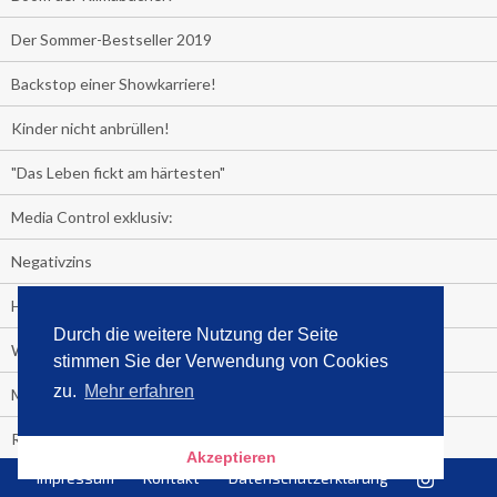
Der Sommer-Bestseller 2019
Backstop einer Showkarriere!
Kinder nicht anbrüllen!
"Das Leben fickt am härtesten"
Media Control exklusiv:
Negativzins
Heute ist Tag des Malbuchs
Durch die weitere Nutzung der Seite
Welches Auto fahren Sie?
stimmen Sie der Verwendung von Cookies
zu.
Mehr erfahren
Media Control ermittelt: Das ist der Sommerhit 2019
Rammstein, "Tatort" und ein Känguru an der Spitze
Akzeptieren
Impressum
Kontakt
Datenschutzerklärung
Die Promi-Bestseller 1. Halbjahr 2019