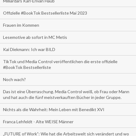
Milliardärs Karl-Erivan Haub
Offizielle #BookTok Bestsellerliste Mai 2023
Frauen im Kommen
Lesemotive ab sofort in MC Metis
Kai Diekmann: Ich war BILD
TikTok und Media Control veröffentlichen die erste offizielle
#BookTok Bestsellerliste
Noch wach?
Das ist eine Überraschung. Media Control weiß, ob Frau oder Mann
und hat auch die fünf meistverkauften Bücher in jeder Gruppe.
Nichts als die Wahrheit: Mein Leben mit Benedikt XVI
Franca Lehfeldt - Alte WEISE Männer
„FUTURE of Work”: Wie hat die Arbeitswelt sich verändert und wo