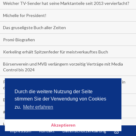
Welcher TV-Sender hat seine Marktanteile seit 2013 vervierfacht?
Michelle for President!
Das gruseligste Buch aller Zeiten
Promi-Biografien
Kerkeling erhält Spitzenfeder für meistverkauftes Buch
Börsenverein und MVB verlängern vorzeitig Verträge mit Media
Control bis 2024
PocketBook, Ceebo und Umbreit bringen Hörbuch-Downloads in
die Cloud
Durch die weitere Nutzung der Seite
stimmen Sie der Verwendung von Cookies
Bella Bella
zu.
Mehr erfahren
#1-Bestseller: "Das ist Alpha!" von Kollegah
Hammer! "Fear: Trump in the White House" (auf Englisch) von
Akzeptieren
Watergate-Urgestein
Impressum
Kontakt
Datenschutzerklärung