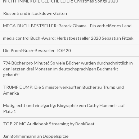
NICHT IMMER DIE GLEICHE LEIER: Christmas Songs 2020
Riesentrend in Lockdown-Zeiten
MEGA-BUCH-BESTSELLER: Barack Obama - Ein verheißenes Land
media control Buch-Award: Herbstbestseller 2020 Sebastian Fitzek
Die Promi-Buch-Bestseller TOP 20
794 Bücher pro Minute! So viele Bücher wurden durchschnittlich in
den letzten drei Monaten im deutschsprachigen Buchmarkt
gekauft!
TRUMP DUMP: Die 5 meisterverkauften Bücher zu Trump und
Amerika
Mutig, echt und einzigartig: Biographie von Cathy Hummels auf
Platz 1
TOP 20 MC Audiobook Streaming by BookBeat
Jan Böhmermann an Doppelspitze