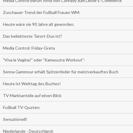
Media Control beruft Arnd von Conrady zum Leiter E-Commerce
Zuschauer-Trend der Fußball Frauen WM:
Heute wäre sie 90 Jahre alt geworden.
Das beliebteste Tatort-Duo ist?
Media Control: Friday-Greta
"Viva la Vagina!" oder "Kamasutra Workout":
Senna Gammour erhält Spitzenfeder für meistverkauftes Buch
Heute ist Welttag des Buches!
TV-Marktanteile auf einen Blick
Fußball TV-Quoten:
Sensationell!
Niederlande - Deutschland: