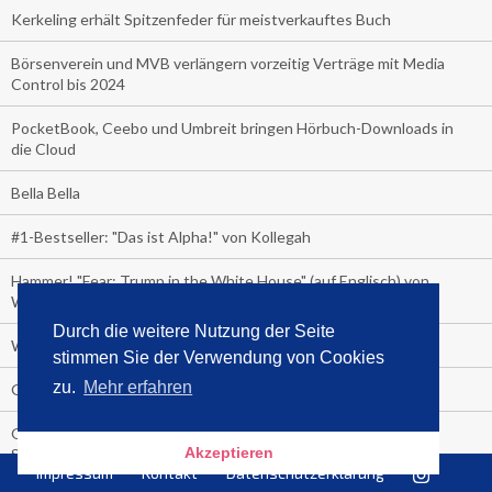
Kerkeling erhält Spitzenfeder für meistverkauftes Buch
Börsenverein und MVB verlängern vorzeitig Verträge mit Media
Control bis 2024
PocketBook, Ceebo und Umbreit bringen Hörbuch-Downloads in
die Cloud
Bella Bella
#1-Bestseller: "Das ist Alpha!" von Kollegah
Hammer! "Fear: Trump in the White House" (auf Englisch) von
Watergate-Urgestein
Durch die weitere Nutzung der Seite
Wie alt sind die TV-Zuschauer
stimmen Sie der Verwendung von Cookies
zu.
Mehr erfahren
Geisterfahrer auf Überholspur
Gegen Einsamkeit: Single-Haushalte schauen täglich fast 6
Akzeptieren
Stunden TV
Impressum
Kontakt
Datenschutzerklärung