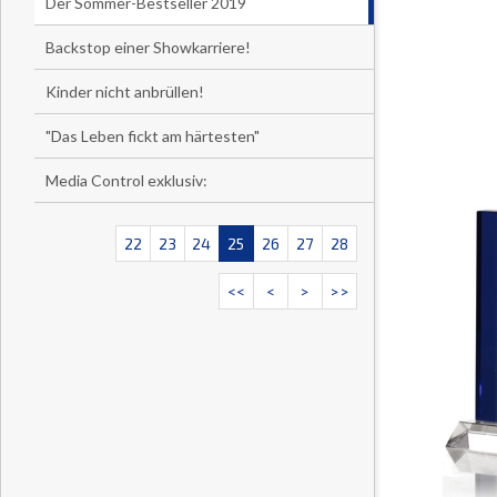
Der Sommer-Bestseller 2019
Backstop einer Showkarriere!
Kinder nicht anbrüllen!
"Das Leben fickt am härtesten"
Media Control exklusiv:
22
23
24
25
26
27
28
<<
<
>
>>