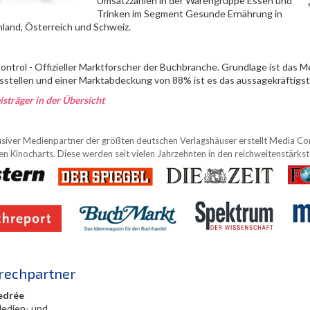
Umsatzzahlen in der Warengruppe Essen und
Trinken im Segment Gesunde Ernährung in
land, Österreich und Schweiz.
ontrol - Offizieller Marktforscher der Buchbranche. Grundlage ist das 
sstellen und einer Marktabdeckung von 88% ist es das aussagekräftigs
isträger in der Übersicht
usiver Medienpartner der größten deutschen Verlagshäuser erstellt Media Contr
n Kinocharts. Diese werden seit vielen Jahrzehnten in den reichweitenstärk
rechpartner
edrée
Medien- und