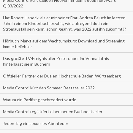
Media Control kürt Colleen Hoover mit dem #BookTok Award
Q.03/2022
Hat Robert Habeck, als er mit seiner Frau Andrea Paluch im letzten
Jahr in einem Kinderbuch erzählt, wie aufregend doch ein
Stromausfall sein kann, schon geahnt, was 2022 auf ihn zukommt??
Hörbuch-Markt auf dem Wachtumskurs: Download und Streaming
immer beliebter
Das größte TV-Ereignis aller Zeiten, aber ihr Vermächtnis
hinterlässt sie in Büchern
Offizieller Partner der Dualen-Hochschule Baden-Württemberg
Media Control kürt den Sommer-Beststeller 2022
Warum ein Pazifist geschreddert wurde
Media Control registriert einen neuen Buchbestseller
Jeden Tag ein sexuelles Abenteuer