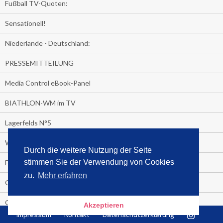
Fußball TV-Quoten:
Sensationell!
Niederlande - Deutschland:
PRESSEMITTEILUNG
Media Control eBook-Panel
BIATHLON-WM im TV
Lagerfelds N°5
Wer schaut täglich fast sieben Stunden Fernsehen?
Durch die weitere Nutzung der Seite
stimmen Sie der Verwendung von Cookies
Es Pilchert allerorten
zu.
Mehr erfahren
Geheime Promi-Bücher-Bestenliste
Gratis-E-Book-Aktionen
Akzeptieren
Impressum
Kontakt
Datenschutzerklärung
Gefahr fürs Dschungelcamp!