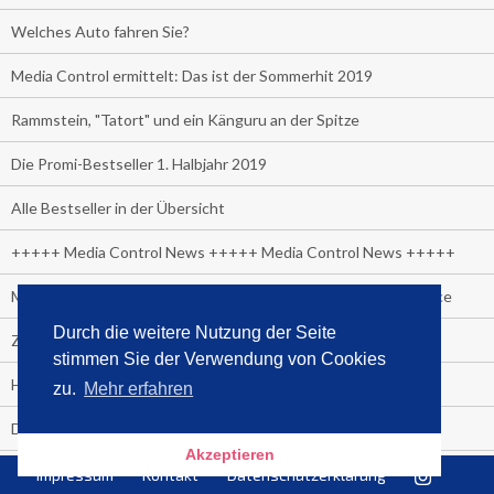
Welches Auto fahren Sie?
Media Control ermittelt: Das ist der Sommerhit 2019
Rammstein, "Tatort" und ein Känguru an der Spitze
Die Promi-Bestseller 1. Halbjahr 2019
Alle Bestseller in der Übersicht
+++++ Media Control News +++++ Media Control News +++++
Media Control beruft Arnd von Conrady zum Leiter E-Commerce
Durch die weitere Nutzung der Seite
Zuschauer-Trend der Fußball Frauen WM:
stimmen Sie der Verwendung von Cookies
Heute wäre sie 90 Jahre alt geworden.
zu.
Mehr erfahren
Das beliebteste Tatort-Duo ist?
Akzeptieren
Media Control: Friday-Greta
Impressum
Kontakt
Datenschutzerklärung