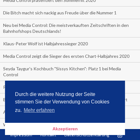
Media Control präsentiert den Sommerhit 2020
Die Bitch macht sich nackig aus Freude über die Nummer 1
Neu bei Media Control: Die meistverkauften Zeitschriften in den
Bahnhofshops Deutschlands!
Klaus-Peter Wolf ist Halbjahressieger 2020
Media Control zeigt die Sieger des ersten Chart-Halbjahres 2020
Seyda Taygur's Kochbuch "Sissys Kitchen": Platz 1 bei Media
Control
Promibuecher, die gehen und die stehen.
Durch die weitere Nutzung der Seite
BookBeat und Media Control starten Hörbuch-Streaming-Chart
stimmen Sie der Verwendung von Cookies
zu.
Mehr erfahren
Angela Merkel ist Hitlers Tochter
Wenn am Ende des Geldes noch zu viel Leben übrig ist
Akzeptieren
Impressum
Kontakt
Datenschutzerklärung
Boom Autokino: mehr als 100.000 Besucher letztes Wochenende