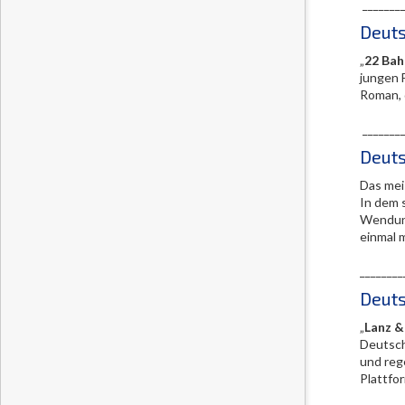
________
Deuts
„
22 Bah
jungen 
Roman, 
________
Deuts
Das mei
In dem 
Wendung
einmal m
________
Deuts
„
Lanz &
Deutsch
und reg
Plattfo