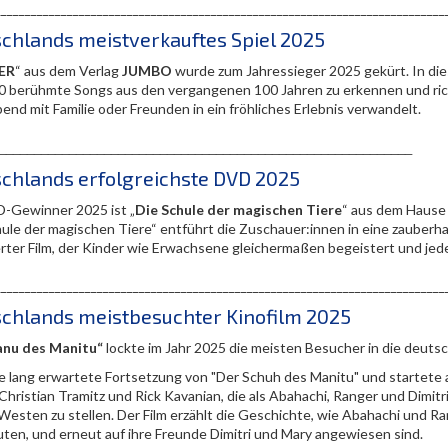
__________________________________________________________________________
chlands meistverkauftes Spiel 2025
ER
“ aus dem Verlag
JUMBO
wurde zum Jahressieger 2025 gekürt. In die
0 berühmte Songs aus den vergangenen 100 Jahren zu erkennen und richt
end mit Familie oder Freunden in ein fröhliches Erlebnis verwandelt.
___________________________________________________________
chlands erfolgreichste DVD 2025
-Gewinner 2025 ist „
Die Schule der magischen Tiere
“ aus dem Haus
hule der magischen Tiere“ entführt die Zuschauer:innen in eine zauberha
erter Film, der Kinder wie Erwachsene gleichermaßen begeistert und je
__________________________________________________________________________
chlands meistbesuchter Kinofilm 2025
anu des Manitu“
lockte im Jahr 2025 die meisten Besucher in die deuts
die lang erwartete Fortsetzung von "Der Schuh des Manitu" und startete 
 Christian Tramitz und Rick Kavanian, die als Abahachi, Ranger und Dimi
Westen zu stellen. Der Film erzählt die Geschichte, wie Abahachi und 
uten, und erneut auf ihre Freunde Dimitri und Mary angewiesen sind.