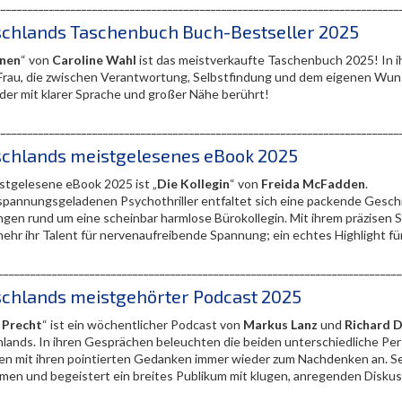
__________________________________________________________________________
chlands Taschenbuch Buch-Bestseller 2025
nen
“ von
Caroline Wahl
ist das meistverkaufte Taschenbuch 2025! In ih
Frau, die zwischen Verantwortung, Selbstfindung und dem eigenen Wunsc
der mit klarer Sprache und großer Nähe berührt!
__________________________________________________________________________
chlands meistgelesenes eBook 2025
stgelesene eBook 2025 ist „
Die Kollegin
“ von
Freida McFadden
.
spannungsgeladenen Psychothriller entfaltet sich eine packende Gesch
en rund um eine scheinbar harmlose Bürokollegin. Mit ihrem präzisen S
ehr ihr Talent für nervenaufreibende Spannung; ein echtes Highlight für
___________________________________________________________________________
chlands meistgehörter Podcast 2025
 Precht
“ ist ein wöchentlicher Podcast von
Markus Lanz
und
Richard D
lands. In ihren Gesprächen beleuchten die beiden unterschiedliche Pers
en mit ihren pointierten Gedanken immer wieder zum Nachdenken an. Sei
rmen und begeistert ein breites Publikum mit klugen, anregenden Diskus