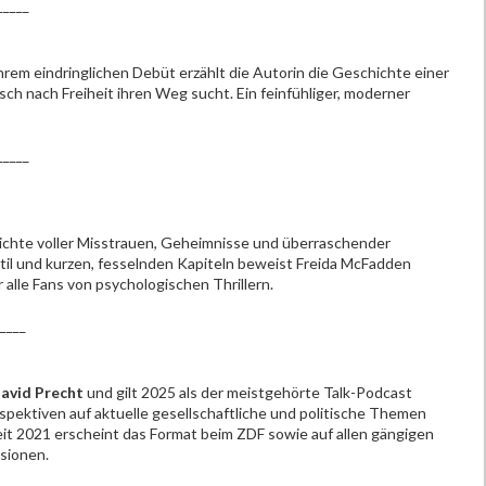
_____
rem eindringlichen Debüt erzählt die Autorin die Geschichte einer
h nach Freiheit ihren Weg sucht. Ein feinfühliger, moderner
_____
ichte voller Misstrauen, Geheimnisse und überraschender
til und kurzen, fesselnden Kapiteln beweist Freida McFadden
 alle Fans von psychologischen Thrillern.
____
avid Precht
und gilt 2025 als der meistgehörte Talk-Podcast
pektiven auf aktuelle gesellschaftliche und politische Themen
t 2021 erscheint das Format beim ZDF sowie auf allen gängigen
sionen.