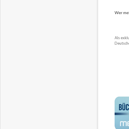
Wer meh
Als exkl
Deutsche