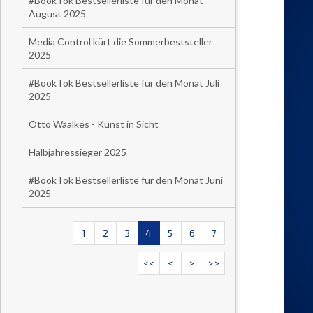
#BookTok Bestsellerliste für den Monat
August 2025
Media Control kürt die Sommerbeststeller
2025
#BookTok Bestsellerliste für den Monat Juli
2025
Otto Waalkes - Kunst in Sicht
Halbjahressieger 2025
#BookTok Bestsellerliste für den Monat Juni
2025
1
2
3
4
5
6
7
<<
<
>
>>