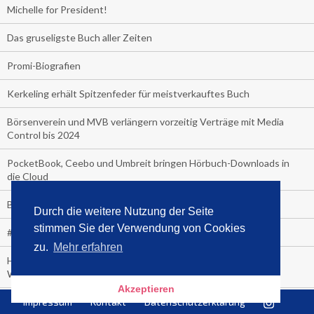
Michelle for President!
Das gruseligste Buch aller Zeiten
Promi-Biografien
Kerkeling erhält Spitzenfeder für meistverkauftes Buch
Börsenverein und MVB verlängern vorzeitig Verträge mit Media
Control bis 2024
PocketBook, Ceebo und Umbreit bringen Hörbuch-Downloads in
die Cloud
Bella Bella
Durch die weitere Nutzung der Seite
stimmen Sie der Verwendung von Cookies
#1-Bestseller: "Das ist Alpha!" von Kollegah
zu.
Mehr erfahren
Hammer! "Fear: Trump in the White House" (auf Englisch) von
Watergate-Urgestein
Akzeptieren
Wie alt sind die TV-Zuschauer
Impressum
Kontakt
Datenschutzerklärung