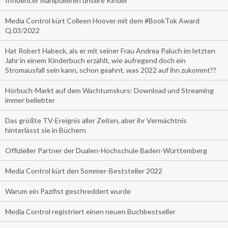
Influencer manipulieren unsere Kinder
Media Control kürt Colleen Hoover mit dem #BookTok Award
Q.03/2022
Hat Robert Habeck, als er mit seiner Frau Andrea Paluch im letzten
Jahr in einem Kinderbuch erzählt, wie aufregend doch ein
Stromausfall sein kann, schon geahnt, was 2022 auf ihn zukommt??
Hörbuch-Markt auf dem Wachtumskurs: Download und Streaming
immer beliebter
Das größte TV-Ereignis aller Zeiten, aber ihr Vermächtnis
hinterlässt sie in Büchern
Offizieller Partner der Dualen-Hochschule Baden-Württemberg
Media Control kürt den Sommer-Beststeller 2022
Warum ein Pazifist geschreddert wurde
Media Control registriert einen neuen Buchbestseller