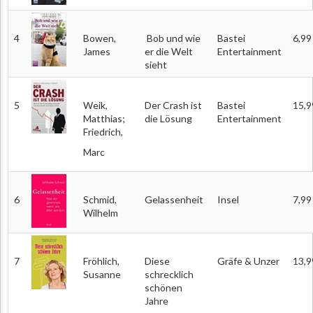
4
Bowen,
Bob und wie
Bastei
6,99
James
er die Welt
Entertainment
sieht
5
Weik,
Der Crash ist
Bastei
15,9
Matthias;
die Lösung
Entertainment
Friedrich,
Marc
6
Schmid,
Gelassenheit
Insel
7,99
Wilhelm
7
Fröhlich,
Diese
Gräfe & Unzer
13,9
Susanne
schrecklich
schönen
Jahre