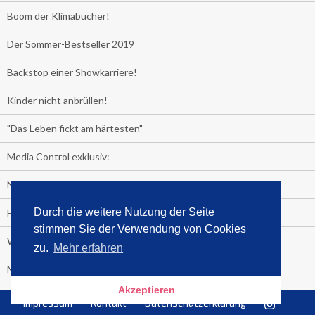
Boom der Klimabücher!
Der Sommer-Bestseller 2019
Backstop einer Showkarriere!
Kinder nicht anbrüllen!
"Das Leben fickt am härtesten"
Media Control exklusiv:
Negativzins
Durch die weitere Nutzung der Seite
Heute ist Tag des Malbuchs
stimmen Sie der Verwendung von Cookies
Welches Auto fahren Sie?
zu.
Mehr erfahren
Media Control ermittelt: Das ist der Sommerhit 2019
Akzeptieren
Rammstein, "Tatort" und ein Känguru an der Spitze
Impressum
Kontakt
Datenschutzerklärung