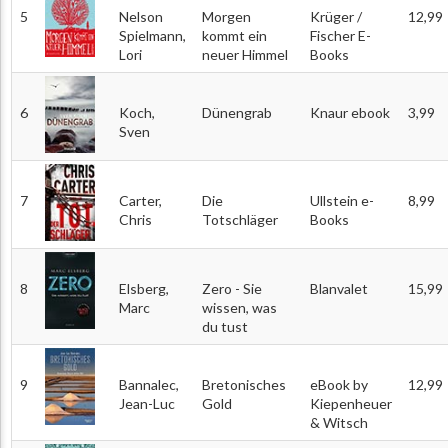
5
Nelson
Morgen
Krüger /
12,99
Spielmann,
kommt ein
Fischer E-
Lori
neuer Himmel
Books
6
Koch,
Dünengrab
Knaur ebook
3,99
Sven
7
Carter,
Die
Ullstein e-
8,99
Chris
Totschläger
Books
8
Elsberg,
Zero - Sie
Blanvalet
15,99
Marc
wissen, was
du tust
9
Bannalec,
Bretonisches
eBook by
12,99
Jean-Luc
Gold
Kiepenheuer
& Witsch