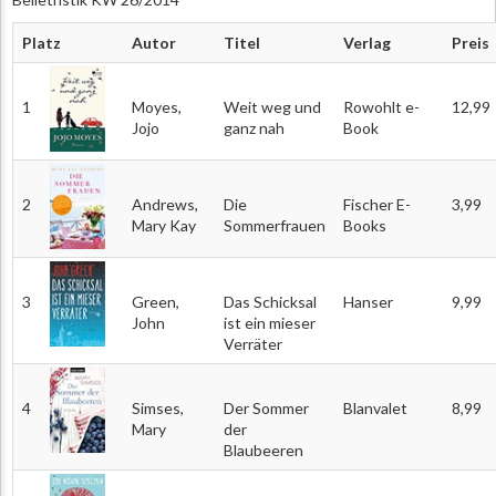
Platz
Autor
Titel
Verlag
Preis
1
Moyes,
Weit weg und
Rowohlt e-
12,99
Jojo
ganz nah
Book
2
Andrews,
Die
Fischer E-
3,99
Mary Kay
Sommerfrauen
Books
3
Green,
Das Schicksal
Hanser
9,99
John
ist ein mieser
Verräter
4
Simses,
Der Sommer
Blanvalet
8,99
Mary
der
Blaubeeren