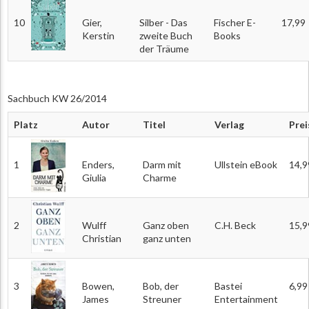
10
Gier,
Silber - Das
Fischer E-
17,99
Kerstin
zweite Buch
Books
der Träume
Sachbuch KW 26/2014
Platz
Autor
Titel
Verlag
Prei
1
Enders,
Darm mit
Ullstein eBook
14,9
Giulia
Charme
2
Wulff
Ganz oben
C.H. Beck
15,9
Christian
ganz unten
3
Bowen,
Bob, der
Bastei
6,99
James
Streuner
Entertainment