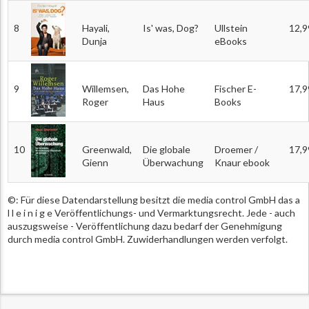
8
Hayali,
Is' was, Dog?
Ullstein
12,9
Dunja
eBooks
9
Willemsen,
Das Hohe
Fischer E-
17,9
Roger
Haus
Books
10
Greenwald,
Die globale
Droemer /
17,9
Gienn
Überwachung
Knaur ebook
©: Für diese Datendarstellung besitzt die media control GmbH das a
l l e i n i g e Veröffentlichungs- und Vermarktungsrecht. Jede - auch
auszugsweise - Veröffentlichung dazu bedarf der Genehmigung
durch media control GmbH. Zuwiderhandlungen werden verfolgt.