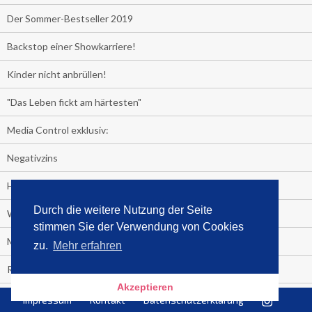
Der Sommer-Bestseller 2019
Backstop einer Showkarriere!
Kinder nicht anbrüllen!
"Das Leben fickt am härtesten"
Media Control exklusiv:
Negativzins
Heute ist Tag des Malbuchs
Durch die weitere Nutzung der Seite
Welches Auto fahren Sie?
stimmen Sie der Verwendung von Cookies
Media Control ermittelt: Das ist der Sommerhit 2019
zu.
Mehr erfahren
Rammstein, "Tatort" und ein Känguru an der Spitze
Akzeptieren
Die Promi-Bestseller 1. Halbjahr 2019
Impressum
Kontakt
Datenschutzerklärung