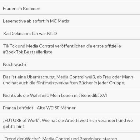
Frauen im Kommen
Lesemotive ab sofort in MC Metis
Kai Diekmann: Ich war BILD
TikTok und Media Control veröffentlichen die erste offizielle
#BookTok Bestsellerliste
Noch wach?
Das ist eine Überraschung. Media Control weiß, ob Frau oder Mann
und hat auch die fünf meistverkauften Bücher in jeder Gruppe.
Nichts als die Wahrheit: Mein Leben mit Benedikt XVI
Franca Lehfeldt - Alte WEISE Männer
„FUTURE of Work”: Wie hat die Arbeitswelt sich verändert und wo
geht’s hin?
„Trend der Woche“: Media Control und Brandplace starten