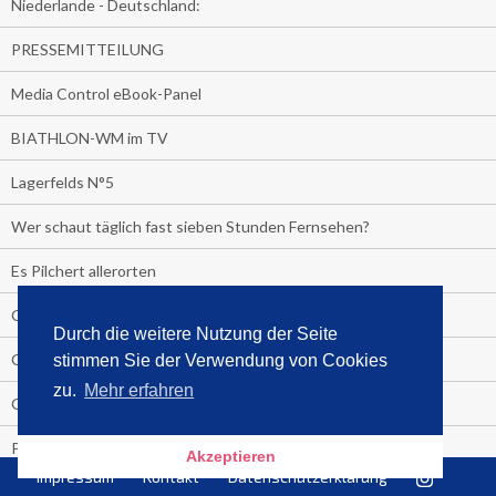
Niederlande - Deutschland:
PRESSEMITTEILUNG
Media Control eBook-Panel
BIATHLON-WM im TV
Lagerfelds N°5
Wer schaut täglich fast sieben Stunden Fernsehen?
Es Pilchert allerorten
Geheime Promi-Bücher-Bestenliste
Durch die weitere Nutzung der Seite
Gratis-E-Book-Aktionen
stimmen Sie der Verwendung von Cookies
zu.
Mehr erfahren
Gefahr fürs Dschungelcamp!
PRESSEMITTEILUNG
Akzeptieren
Impressum
Kontakt
Datenschutzerklärung
Deutschland im Handball-Fieber