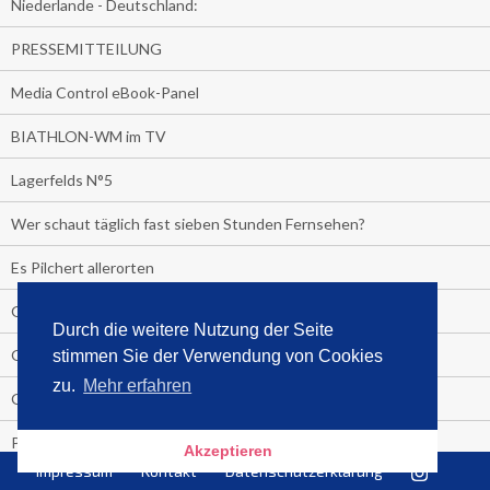
Niederlande - Deutschland:
PRESSEMITTEILUNG
Media Control eBook-Panel
BIATHLON-WM im TV
Lagerfelds N°5
Wer schaut täglich fast sieben Stunden Fernsehen?
Es Pilchert allerorten
Geheime Promi-Bücher-Bestenliste
Durch die weitere Nutzung der Seite
Gratis-E-Book-Aktionen
stimmen Sie der Verwendung von Cookies
zu.
Mehr erfahren
Gefahr fürs Dschungelcamp!
PRESSEMITTEILUNG
Akzeptieren
Impressum
Kontakt
Datenschutzerklärung
Deutschland im Handball-Fieber