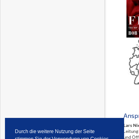
Ansp
Lars Ni
Leitung
Durch die weitere Nutzung der Seite
und Öff
stimmen Sie der Verwendung von Cookies