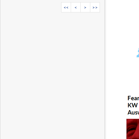
<<
<
>
>>