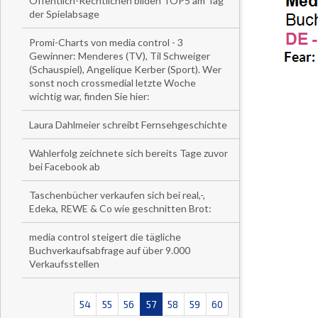
Öffentlich-Rechtlichen bilden TOP5 am Tag
der Spielabsage
Promi-Charts von media control - 3
Gewinner: Menderes (TV), Til Schweiger
(Schauspiel), Angelique Kerber (Sport). Wer
sonst noch crossmedial letzte Woche
wichtig war, finden Sie hier:
Laura Dahlmeier schreibt Fernsehgeschichte
Wahlerfolg zeichnete sich bereits Tage zuvor
bei Facebook ab
Taschenbücher verkaufen sich bei real,-,
Edeka, REWE & Co wie geschnitten Brot:
media control steigert die tägliche
Buchverkaufsabfrage auf über 9.000
Verkaufsstellen
54
55
56
57
58
59
60