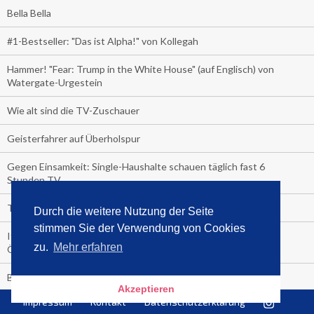
Bella Bella
#1-Bestseller: "Das ist Alpha!" von Kollegah
Hammer! "Fear: Trump in the White House" (auf Englisch) von
Watergate-Urgestein
Wie alt sind die TV-Zuschauer
Geisterfahrer auf Überholspur
Gegen Einsamkeit: Single-Haushalte schauen täglich fast 6
Stunden TV
TV-Quote:
Durch die weitere Nutzung der Seite
stimmen Sie der Verwendung von Cookies
Italienisches Kochbuch schießt auf Nummer 1 in Deutschland,
zu.
Mehr erfahren
Österreich und Schweiz
Blick in die Garage der TV-Dauerglotzer
Akzeptieren
Impressum
Kontakt
Datenschutzerklärung
Die Deutschen investieren, während die Österreicher und