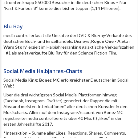
strömten knapp 850.000 Besucher in die deutschen Kinos – Nur
“Fast & Furious 8“ konnte dies bisher toppen (1,14 Millionen).
Blu Ray
media control erfasst die Umsätze der DVD & Blu-ray-Verkäufe des
deutschen Buch- und Einzelhandels. Disneys ‚
Rogue One - A Star
Wars Story
‘ erzielt im Halbjahresranking galaktische Verkaufszahlen
- #1 als meistverkaufte Blu Ray für den Science Fiction-Film.
Social Media Halbjahres-Charts
Social Media King:
Bonez MC
erfolgreichster Deutscher im Social
Web!
Über die drei wichtigsten Social Media-Plattformen hinweg
(Facebook, Instagram, Twitter) generiert der Rapper die mit
Abstand meisten Interkationen* aller deutschen Künstler in den
Musikcharts. Allein auf dem Instagram-Account von Bonez MC
registrierte media control bereits über 40 Mio. (!) „likes“ in der
ersten Jahreshälfte 2017.
*Interaktion = Summe aller Likes, Reactions, Shares, Comments,