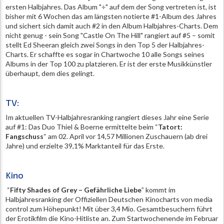
ersten Halbjahres. Das Album "÷" auf dem der Song vertreten ist, ist
bisher mit 6 Wochen das am längsten notierte #1-Album des Jahres
und sichert sich damit auch #2 in den Album Halbjahres-Charts. Dem
nicht genug - sein Song "Castle On The Hill" rangiert auf #5 – somit
stellt Ed Sheeran gleich zwei Songs in den Top 5 der Halbjahres-
Charts. Er schaffte es sogar in Chartwoche 10 alle Songs seines
Albums in der Top 100 zu platzieren. Er ist der erste Musikkünstler
überhaupt, dem dies gelingt.
TV:
Im aktuellen TV-Halbjahresranking rangiert dieses Jahr eine Serie
auf #1: Das Duo Thiel & Boerne ermittelte beim “
Tatort:
Fangschuss
“ am 02. April vor 14,57 Millionen Zuschauern (ab drei
Jahre) und erzielte 39,1% Marktanteil für das Erste.
Kino
“
Fifty Shades of Grey – Gefährliche Liebe
” kommt im
Halbjahresranking der Offiziellen Deutschen Kinocharts von media
control zum Höhepunkt! Mit über 3,4 Mio. Gesamtbesuchern führt
der Erotikfilm die Kino-Hitliste an. Zum Startwochenende im Februar