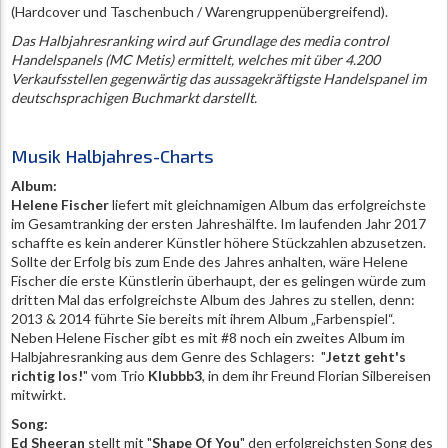
(Hardcover und Taschenbuch / Warengruppenübergreifend).
Das Halbjahresranking wird auf Grundlage des media control
Handelspanels (MC Metis) ermittelt, welches mit über 4.200
Verkaufsstellen gegenwärtig das aussagekräftigste Handelspanel im
deutschsprachigen Buchmarkt darstellt.
Musik Halbjahres-Charts
Album:
Helene Fischer
liefert mit gleichnamigen Album das erfolgreichste
im Gesamtranking der ersten Jahreshälfte. Im laufenden Jahr 2017
schaffte es kein anderer Künstler höhere Stückzahlen abzusetzen.
Sollte der Erfolg bis zum Ende des Jahres anhalten, wäre Helene
Fischer die erste Künstlerin überhaupt, der es gelingen würde zum
dritten Mal das erfolgreichste Album des Jahres zu stellen, denn:
2013 & 2014 führte Sie bereits mit ihrem Album „Farbenspiel“.
Neben Helene Fischer gibt es mit #8 noch ein zweites Album im
Halbjahresranking aus dem Genre des Schlagers: "
Jetzt geht's
richtig los!
" vom Trio
Klubbb3
, in dem ihr Freund Florian Silbereisen
mitwirkt.
Song:
Ed Sheeran
stellt mit "
Shape Of You
" den erfolgreichsten Song des