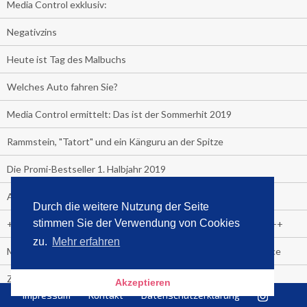
Media Control exklusiv:
Negativzins
Heute ist Tag des Malbuchs
Welches Auto fahren Sie?
Media Control ermittelt: Das ist der Sommerhit 2019
Rammstein, "Tatort" und ein Känguru an der Spitze
Die Promi-Bestseller 1. Halbjahr 2019
Alle Bestseller in der Übersicht
Durch die weitere Nutzung der Seite
stimmen Sie der Verwendung von Cookies
+++++ Media Control News +++++ Media Control News +++++
zu.
Mehr erfahren
Media Control beruft Arnd von Conrady zum Leiter E-Commerce
Zuschauer-Trend der Fußball Frauen WM:
Akzeptieren
Impressum
Kontakt
Datenschutzerklärung
Heute wäre sie 90 Jahre alt geworden.