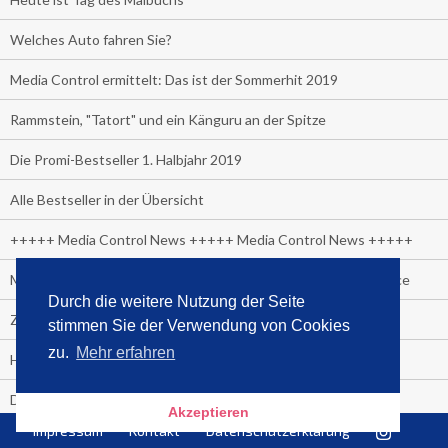
Welches Auto fahren Sie?
Media Control ermittelt: Das ist der Sommerhit 2019
Rammstein, "Tatort" und ein Känguru an der Spitze
Die Promi-Bestseller 1. Halbjahr 2019
Alle Bestseller in der Übersicht
+++++ Media Control News +++++ Media Control News +++++
Media Control beruft Arnd von Conrady zum Leiter E-Commerce
Durch die weitere Nutzung der Seite
Zuschauer-Trend der Fußball Frauen WM:
stimmen Sie der Verwendung von Cookies
zu.
Mehr erfahren
Heute wäre sie 90 Jahre alt geworden.
Das beliebteste Tatort-Duo ist?
Akzeptieren
Impressum
Kontakt
Datenschutzerklärung
Media Control: Friday-Greta