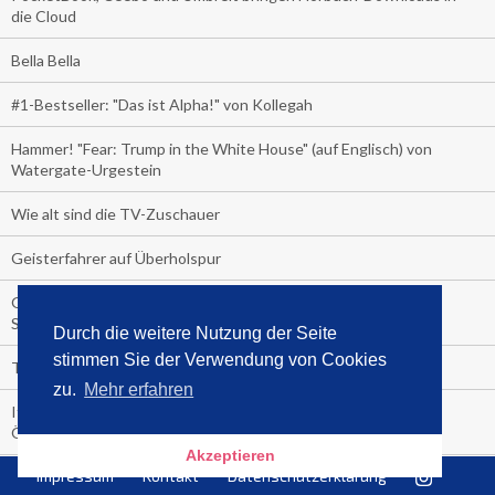
die Cloud
Bella Bella
#1-Bestseller: "Das ist Alpha!" von Kollegah
Hammer! "Fear: Trump in the White House" (auf Englisch) von
Watergate-Urgestein
Wie alt sind die TV-Zuschauer
Geisterfahrer auf Überholspur
Gegen Einsamkeit: Single-Haushalte schauen täglich fast 6
Stunden TV
Durch die weitere Nutzung der Seite
stimmen Sie der Verwendung von Cookies
TV-Quote:
zu.
Mehr erfahren
Italienisches Kochbuch schießt auf Nummer 1 in Deutschland,
Österreich und Schweiz
Akzeptieren
Impressum
Kontakt
Datenschutzerklärung
Blick in die Garage der TV-Dauerglotzer