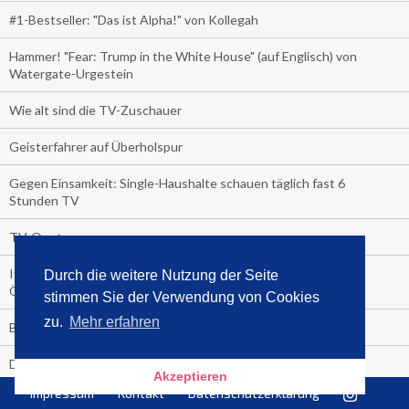
#1-Bestseller: "Das ist Alpha!" von Kollegah
Hammer! "Fear: Trump in the White House" (auf Englisch) von
Watergate-Urgestein
Wie alt sind die TV-Zuschauer
Geisterfahrer auf Überholspur
Gegen Einsamkeit: Single-Haushalte schauen täglich fast 6
Stunden TV
TV-Quote:
Italienisches Kochbuch schießt auf Nummer 1 in Deutschland,
Durch die weitere Nutzung der Seite
Österreich und Schweiz
stimmen Sie der Verwendung von Cookies
zu.
Mehr erfahren
Blick in die Garage der TV-Dauerglotzer
Die Deutschen investieren, während die Österreicher und
Akzeptieren
Schweizer noch nachdenken, wie sie reich werden.
Impressum
Kontakt
Datenschutzerklärung